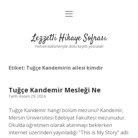
menüyü
Anasayfa
aç
Gizlilik Politikası
Lezzetli Hikaye Sofrası
Yasal Uyarı
Yemek kültürleriyle dolu keyifli yolculuk!
Hakkımızda
Etiket:
Tuğçe Kandemirin ailesi kimdir
Tuğçe Kandemir Mesleği Ne
Tarih: Kasım 29, 2024
Tuğçe Kandemir hangi bölüm mezunu? Kandemir,
Mersin Üniversitesi Edebiyat Fakültesi mezunudur.
Okulda öğretmen olarak atanmayı beklerken
internet üzerinden yayınladığı “This is My Story” adlı