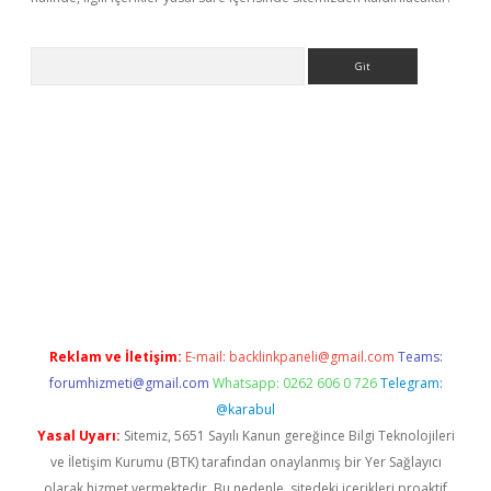
Arama
ergir.net
Reklam ve İletişim:
E-mail:
backlinkpaneli@gmail.com
Teams:
forumhizmeti@gmail.com
Whatsapp: 0262 606 0 726
Telegram:
@karabul
Yasal Uyarı:
Sitemiz, 5651 Sayılı Kanun gereğince Bilgi Teknolojileri
ve İletişim Kurumu (BTK) tarafından onaylanmış bir Yer Sağlayıcı
olarak hizmet vermektedir. Bu nedenle, sitedeki içerikleri proaktif