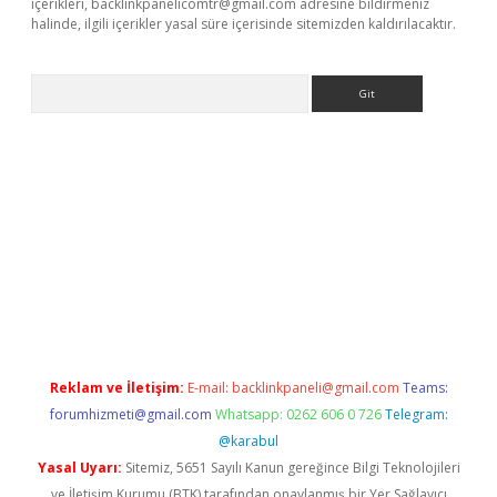
içerikleri,
backlinkpanelicomtr@gmail.com
adresine bildirmeniz
halinde, ilgili içerikler yasal süre içerisinde sitemizden kaldırılacaktır.
Arama
ergir.net
Reklam ve İletişim:
E-mail:
backlinkpaneli@gmail.com
Teams:
forumhizmeti@gmail.com
Whatsapp: 0262 606 0 726
Telegram:
@karabul
Yasal Uyarı:
Sitemiz, 5651 Sayılı Kanun gereğince Bilgi Teknolojileri
ve İletişim Kurumu (BTK) tarafından onaylanmış bir Yer Sağlayıcı