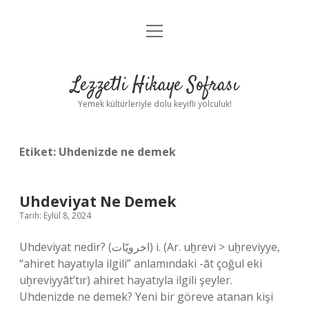
menüyü
Anasayfa
aç
Gizlilik Politikası
Lezzetli Hikaye Sofrası
Yasal Uyarı
Yemek kültürleriyle dolu keyifli yolculuk!
Hakkımızda
Etiket:
Uhdenizde ne demek
Uhdeviyat Ne Demek
Tarih: Eylül 8, 2024
Uhdeviyat nedir? (ﺍﺧﺮﻭﻳّﺎﺕ) i. (Ar. uḫrevі > uḫreviyye,
“ahiret hayatıyla ilgili” anlamındaki -āt çoğul eki
uḫreviyyāt’tır) ahiret hayatıyla ilgili şeyler.
Uhdenizde ne demek? Yeni bir göreve atanan kişi