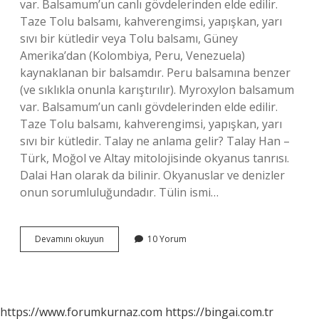
var. Balsamum’un canlı gövdelerinden elde edilir.
Taze Tolu balsamı, kahverengimsi, yapışkan, yarı
sıvı bir kütledir veya Tolu balsamı, Güney
Amerika’dan (Kolombiya, Peru, Venezuela)
kaynaklanan bir balsamdır. Peru balsamına benzer
(ve sıklıkla onunla karıştırılır). Myroxylon balsamum
var. Balsamum’un canlı gövdelerinden elde edilir.
Taze Tolu balsamı, kahverengimsi, yapışkan, yarı
sıvı bir kütledir. Talay ne anlama gelir? Talay Han –
Türk, Moğol ve Altay mitolojisinde okyanus tanrısı.
Dalai Han olarak da bilinir. Okyanuslar ve denizler
onun sorumluluğundadır. Tülin ismi…
Tolu
Devamını okuyun
10 Yorum
Ne
Anlama
Gelir
https://www.forumkurnaz.com
https://bingai.com.tr