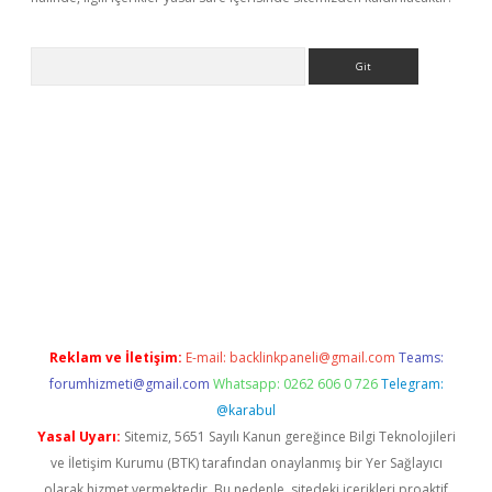
Arama
ergir.net
Reklam ve İletişim:
E-mail:
backlinkpaneli@gmail.com
Teams:
forumhizmeti@gmail.com
Whatsapp: 0262 606 0 726
Telegram:
@karabul
Yasal Uyarı:
Sitemiz, 5651 Sayılı Kanun gereğince Bilgi Teknolojileri
ve İletişim Kurumu (BTK) tarafından onaylanmış bir Yer Sağlayıcı
olarak hizmet vermektedir. Bu nedenle, sitedeki içerikleri proaktif