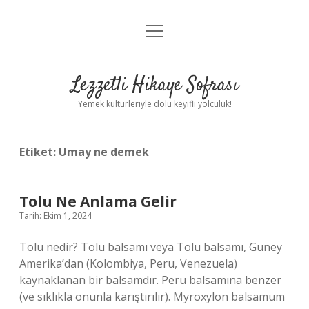
menüyü
Anasayfa
aç
Gizlilik Politikası
Lezzetli Hikaye Sofrası
Yasal Uyarı
Yemek kültürleriyle dolu keyifli yolculuk!
Hakkımızda
Etiket:
Umay ne demek
Tolu Ne Anlama Gelir
Tarih: Ekim 1, 2024
Tolu nedir? Tolu balsamı veya Tolu balsamı, Güney
Amerika’dan (Kolombiya, Peru, Venezuela)
kaynaklanan bir balsamdır. Peru balsamına benzer
(ve sıklıkla onunla karıştırılır). Myroxylon balsamum