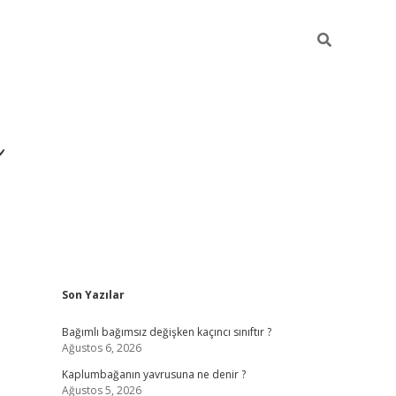
ı
Sidebar
Son Yazılar
betexper
betexpergir.ne
Bağımlı bağımsız değişken kaçıncı sınıftır ?
Ağustos 6, 2026
Kaplumbağanın yavrusuna ne denir ?
Ağustos 5, 2026