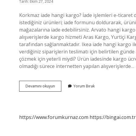
Tarih: Ekim 27, 2024
Korkmaz iade hangi kargo? İade işlemleri e-ticaret
istediğiniz ürünleri; iade formunu doldurarak, ürünü
mağazalarına iade edebilirsiniz. Arvato hangi kargo
alışverişlerde kargo hizmeti Aras Kargo, Yurtiçi Karg
tarafından sağlanmaktadır. Ikea iade hangi kargo ile 
verdiğiniz siparişlerin teslimatı için belirtilen gü
çözmek için yeterli miydi? Ürün iadesinde kargo ücret
olmadığı sürece internetten yapılan alışverişlerde…
Korkmaz
Devamını okuyun
Yorum Bırak
Hangi
Kargo
Ile
Çalışıyor
https://www.forumkurnaz.com
https://bingai.com.tr