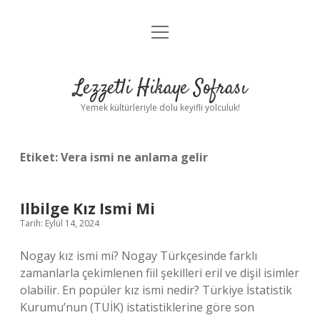
menüyü
Anasayfa
aç
Gizlilik Politikası
Lezzetli Hikaye Sofrası
Yasal Uyarı
Yemek kültürleriyle dolu keyifli yolculuk!
Hakkımızda
Etiket:
Vera ismi ne anlama gelir
Ilbilge Kız Ismi Mi
Tarih: Eylül 14, 2024
Nogay kız ismi mi? Nogay Türkçesinde farklı
zamanlarla çekimlenen fiil şekilleri eril ve dişil isimler
olabilir. En popüler kız ismi nedir? Türkiye İstatistik
Kurumu’nun (TUİK) istatistiklerine göre son