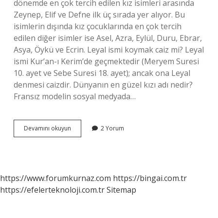
dönemde en çok tercih edilen kız isimleri arasında
Zeynep, Elif ve Defne ilk üç sırada yer alıyor. Bu
isimlerin dışında kız çocuklarında en çok tercih
edilen diğer isimler ise Asel, Azra, Eylül, Duru, Ebrar,
Asya, Öykü ve Ecrin. Leyal ismi koymak caiz mi? Leyal
ismi Kur’an-ı Kerim’de geçmektedir (Meryem Suresi
10. ayet ve Sebe Suresi 18. ayet); ancak ona Leyal
denmesi caizdir. Dünyanın en güzel kızı adı nedir?
Fransız modelin sosyal medyada…
Ilbilge
Devamını okuyun
2 Yorum
Kız
Ismi
Mi
https://www.forumkurnaz.com
https://bingai.com.tr
https://efelerteknoloji.com.tr
Sitemap