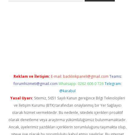
betexpergir.net
Reklam ve İletişim:
E-mail:
backlinkpaneli@gmail.com
Teams:
forumhizmeti@gmail.com
Whatsapp: 0262 606 0 726
Telegram:
@karabul
Yasal Uyarı:
Sitemiz, 5651 Sayılı Kanun gereğince Bilgi Teknolojileri
ve İletişim Kurumu (BTK) tarafından onaylanmış bir Yer Sağlayıcı
olarak hizmet vermektedir. Bu nedenle, sitedeki içerikleri proaktif
olarak denetleme veya araştırma yükümlülüğümüz bulunmamaktadır.
Ancak, üyelerimiz yazdıkları içeriklerin sorumluluğunu taşımakta olup,
siteye üye olarak bu sorumluluğu kabul etmiş sayılırlar. Bu internet