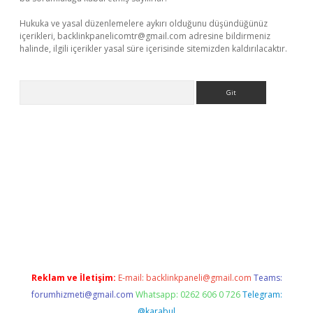
Hukuka ve yasal düzenlemelere aykırı olduğunu düşündüğünüz
içerikleri,
backlinkpanelicomtr@gmail.com
adresine bildirmeniz
halinde, ilgili içerikler yasal süre içerisinde sitemizden kaldırılacaktır.
Arama
rgir.net
Reklam ve İletişim:
E-mail:
backlinkpaneli@gmail.com
Teams:
forumhizmeti@gmail.com
Whatsapp: 0262 606 0 726
Telegram:
@karabul