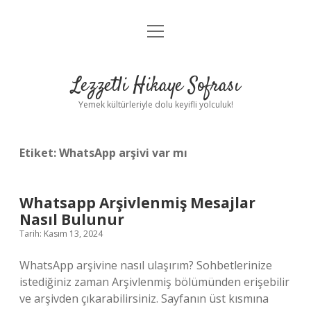
menüyü
Anasayfa
aç
Gizlilik Politikası
Lezzetli Hikaye Sofrası
Yasal Uyarı
Yemek kültürleriyle dolu keyifli yolculuk!
Hakkımızda
Etiket:
WhatsApp arşivi var mı
Whatsapp Arşivlenmiş Mesajlar
Nasıl Bulunur
Tarih: Kasım 13, 2024
WhatsApp arşivine nasıl ulaşırım? Sohbetlerinize
istediğiniz zaman Arşivlenmiş bölümünden erişebilir
ve arşivden çıkarabilirsiniz. Sayfanın üst kısmına