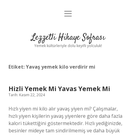
menüyü
Anasayfa
aç
Gizlilik Politikası
Lezzetli Hikaye Sofrası
Yasal Uyarı
Yemek kültürleriyle dolu keyifli yolculuk!
Hakkımızda
Etiket:
Yavaş yemek kilo verdirir mi
Hizli Yemek Mi Yavas Yemek Mi
Tarih: Kasım 22, 2024
Hızlı yiyen mi kilo alır yavaş yiyen mi? Çalışmalar,
hızlı yiyen kişilerin yavaş yiyenlere göre daha fazla
kalori tükettiğini göstermektedir. Hızlı yediğinizde,
besinler mideye tam sindirilmemiş ve daha büyük