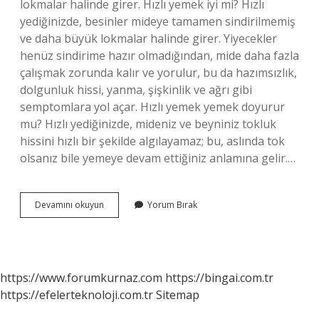
lokmalar halinde girer. Hızlı yemek iyi mi? Hızlı
yediğinizde, besinler mideye tamamen sindirilmemiş
ve daha büyük lokmalar halinde girer. Yiyecekler
henüz sindirime hazır olmadığından, mide daha fazla
çalışmak zorunda kalır ve yorulur, bu da hazımsızlık,
dolgunluk hissi, yanma, şişkinlik ve ağrı gibi
semptomlara yol açar. Hızlı yemek yemek doyurur
mu? Hızlı yediğinizde, mideniz ve beyniniz tokluk
hissini hızlı bir şekilde algılayamaz; bu, aslında tok
olsanız bile yemeye devam ettiğiniz anlamına gelir.…
Hizli
Devamını okuyun
Yorum Bırak
Yemek
Mi
Yavas
Yemek
Mi
https://www.forumkurnaz.com
https://bingai.com.tr
https://efelerteknoloji.com.tr
Sitemap