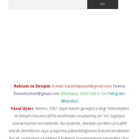
Arama
pergir.net
Reklam ve İletişim:
E-mail:
backlinkpaneli@gmail.com
Teams:
forumhizmeti@gmail.com
Whatsapp: 0262 606 0 726
Telegram:
@karabul
Yasal Uyarı:
Sitemiz, 5651 Sayılı Kanun gereğince Bilgi Teknolojileri
ve İletişim Kurumu (BTK) tarafından onaylanmış bir Yer Sağlayıcı
olarak hizmet vermektedir. Bu nedenle, sitedeki içerikleri proaktif
olarak denetleme veya araştırma yükümlülüğümüz bulunmamaktadır.
Ancak, üyelerimiz yazdıkları içeriklerin sorumluluğunu taşımakta olup,