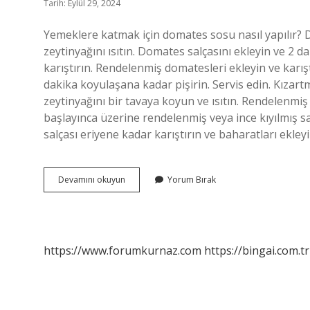
Tarih: Eylül 29, 2024
Yemeklere katmak için domates sosu nasıl yapılır? D
zeytinyağını ısıtın. Domates salçasını ekleyin ve 2 d
karıştırın. Rendelenmiş domatesleri ekleyin ve karışt
dakika koyulaşana kadar pişirin. Servis edin. Kızar
zeytinyağını bir tavaya koyun ve ısıtın. Rendelenmi
başlayınca üzerine rendelenmiş veya ince kıyılmış 
salçası eriyene kadar karıştırın ve baharatları ekl
Patatesin
Devamını okuyun
Yorum Bırak
Üstüne
Domates
Sosu
Nasıl
Yapılır
https://www.forumkurnaz.com
https://bingai.com.tr