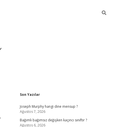
ı
Sidebar
Son Yazılar
betexper
betexpergir.net
Joseph Murphy hangi dine mensup ?
Ağustos 7, 2026
r
Bağımlı bağımsız değişken kaçıncı sınıftır ?
Ağustos 6, 2026