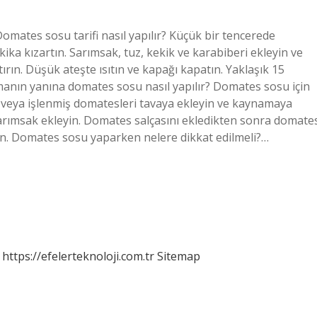
omates sosu tarifi nasıl yapılır? Küçük bir tencerede
akika kızartın. Sarımsak, tuz, kekik ve karabiberi ekleyin ve
ırın. Düşük ateşte ısıtın ve kapağı kapatın. Yaklaşık 15
tmanın yanına domates sosu nasıl yapılır? Domates sosu için
ş veya işlenmiş domatesleri tavaya ekleyin ve kaynamaya
sarımsak ekleyin. Domates salçasını ekledikten sonra domate
eyin. Domates sosu yaparken nelere dikkat edilmeli?…
https://efelerteknoloji.com.tr
Sitemap