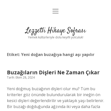
menüyü
Anasayfa
aç
Gizlilik Politikası
Lezzetli Hikaye Sofrası
Yasal Uyarı
Yemek kültürleriyle dolu keyifli yolculuk!
Hakkımızda
Etiket:
Yeni doğan buzağıya hangi aşı yapılır
Buzağıların Dişleri Ne Zaman Çıkar
Tarih: Ekim 28, 2024
Yeni doğmuş buzağının dişleri olur mu? Tüm bu
kriterler göz önünde bulundurularak bir ineğin ön
kesici dişleri değerlendirilir ve yaklaşık yaşı belirlenir.
Bir buzağı doğduğunda ağzında iki veya daha fazla