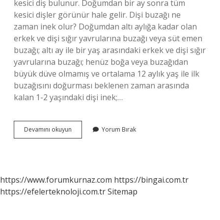
kesici diş bulunur. Doğumdan bir ay sonra tüm
kesici dişler görünür hale gelir. Dişi buzağı ne
zaman inek olur? Doğumdan altı aylığa kadar olan
erkek ve dişi sığır yavrularına buzağı veya süt emen
buzağı; altı ay ile bir yaş arasındaki erkek ve dişi sığır
yavrularına buzağı; henüz boğa veya buzağıdan
büyük düve olmamış ve ortalama 12 aylık yaş ile ilk
buzağısını doğurması beklenen zaman arasında
kalan 1-2 yaşındaki dişi inek;…
Buzağıların
Devamını okuyun
Yorum Bırak
Dişleri
Ne
Zaman
Çıkar
https://www.forumkurnaz.com
https://bingai.com.tr
https://efelerteknoloji.com.tr
Sitemap