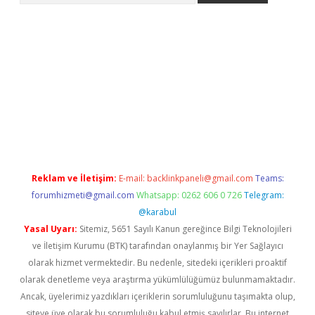
ergir.net
Reklam ve İletişim:
E-mail:
backlinkpaneli@gmail.com
Teams:
forumhizmeti@gmail.com
Whatsapp: 0262 606 0 726
Telegram:
@karabul
Yasal Uyarı:
Sitemiz, 5651 Sayılı Kanun gereğince Bilgi Teknolojileri
ve İletişim Kurumu (BTK) tarafından onaylanmış bir Yer Sağlayıcı
olarak hizmet vermektedir. Bu nedenle, sitedeki içerikleri proaktif
olarak denetleme veya araştırma yükümlülüğümüz bulunmamaktadır.
Ancak, üyelerimiz yazdıkları içeriklerin sorumluluğunu taşımakta olup,
siteye üye olarak bu sorumluluğu kabul etmiş sayılırlar. Bu internet