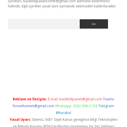
içerikleri,
backlinkpanelicomtr@gmail.com
adresine bildirmeniz
halinde, ilgili içerikler yasal süre içerisinde sitemizden kaldırılacaktır.
Arama
rgir.net
Reklam ve İletişim:
E-mail:
backlinkpaneli@gmail.com
Teams:
forumhizmeti@gmail.com
Whatsapp: 0262 606 0 726
Telegram:
@karabul
Yasal Uyarı:
Sitemiz, 5651 Sayılı Kanun gereğince Bilgi Teknolojileri
ve İletişim Kurumu (BTK) tarafından onaylanmış bir Yer Sağlayıcı