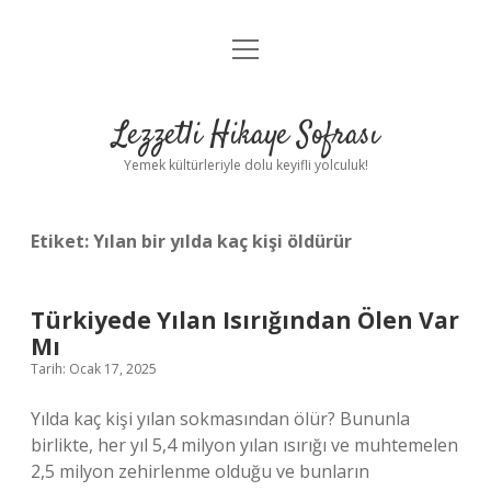
menüyü
Anasayfa
aç
Gizlilik Politikası
Lezzetli Hikaye Sofrası
Yasal Uyarı
Yemek kültürleriyle dolu keyifli yolculuk!
Hakkımızda
Etiket:
Yılan bir yılda kaç kişi öldürür
Türkiyede Yılan Isırığından Ölen Var
Mı
Tarih: Ocak 17, 2025
Yılda kaç kişi yılan sokmasından ölür? Bununla
birlikte, her yıl 5,4 milyon yılan ısırığı ve muhtemelen
2,5 milyon zehirlenme olduğu ve bunların