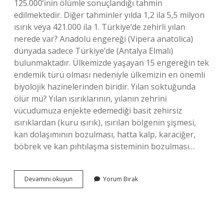
125.000’inin ölümle sonuçlandığı tahmin
edilmektedir. Diğer tahminler yılda 1,2 ila 5,5 milyon
ısırık veya 421.000 ila 1. Türkiye’de zehirli yılan
nerede var? Anadolu engereği (Vipera anatolica)
dünyada sadece Türkiye’de (Antalya Elmalı)
bulunmaktadır. Ülkemizde yaşayan 15 engereğin tek
endemik türü olması nedeniyle ülkemizin en önemli
biyolojik hazinelerinden biridir. Yılan soktuğunda
ölür mü? Yılan ısırıklarının, yılanın zehrini
vücudumuza enjekte edemediği basit zehirsiz
ısırıklardan (kuru ısırık), ısırılan bölgenin şişmesi,
kan dolaşımının bozulması, hatta kalp, karaciğer,
böbrek ve kan pıhtılaşma sisteminin bozulması…
Türkiyede
Devamını okuyun
Yorum Bırak
Yılan
Isırığından
Ölen
Var