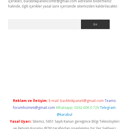
içerikleri,
backlinkpanelicomtr@gmail.com
adresine bildirmeniz
halinde, ilgili içerikler yasal süre içerisinde sitemizden kaldırılacaktır.
Arama
rgir.net
Reklam ve İletişim:
E-mail:
backlinkpaneli@gmail.com
Teams:
forumhizmeti@gmail.com
Whatsapp: 0262 606 0 726
Telegram:
@karabul
Yasal Uyarı:
Sitemiz, 5651 Sayılı Kanun gereğince Bilgi Teknolojileri
ve İletişim Kurumu (BTK) tarafından onaylanmış bir Yer Sağlayıcı