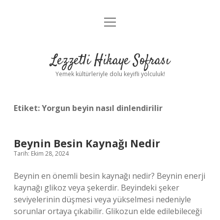
menüyü
Anasayfa
aç
Gizlilik Politikası
Lezzetli Hikaye Sofrası
Yasal Uyarı
Yemek kültürleriyle dolu keyifli yolculuk!
Hakkımızda
Etiket:
Yorgun beyin nasıl dinlendirilir
Beynin Besin Kaynağı Nedir
Tarih: Ekim 28, 2024
Beynin en önemli besin kaynağı nedir? Beynin enerji
kaynağı glikoz veya şekerdir. Beyindeki şeker
seviyelerinin düşmesi veya yükselmesi nedeniyle
sorunlar ortaya çıkabilir. Glikozun elde edilebileceği