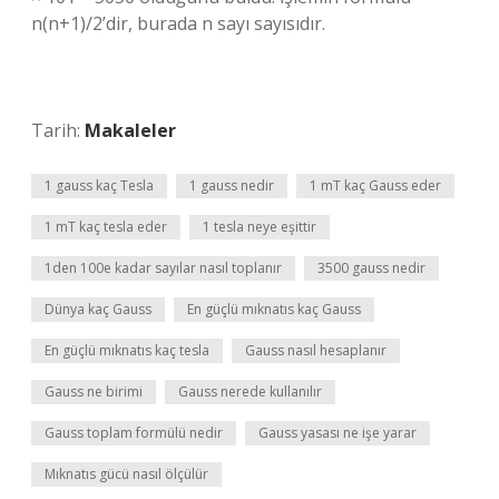
n(n+1)/2’dir, burada n sayı sayısıdır.
Tarih:
Makaleler
1 gauss kaç Tesla
1 gauss nedir
1 mT kaç Gauss eder
1 mT kaç tesla eder
1 tesla neye eşittir
1den 100e kadar sayılar nasıl toplanır
3500 gauss nedir
Dünya kaç Gauss
En güçlü mıknatıs kaç Gauss
En güçlü mıknatıs kaç tesla
Gauss nasıl hesaplanır
Gauss ne birimi
Gauss nerede kullanılır
Gauss toplam formülü nedir
Gauss yasası ne işe yarar
Mıknatıs gücü nasıl ölçülür