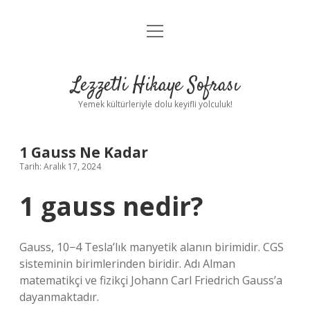
menüyü
Anasayfa
aç
Gizlilik Politikası
Lezzetli Hikaye Sofrası
Yasal Uyarı
Yemek kültürleriyle dolu keyifli yolculuk!
Hakkımızda
1 Gauss Ne Kadar
Tarih: Aralık 17, 2024
1 gauss nedir?
Gauss, 10−4 Tesla’lık manyetik alanın birimidir. CGS
sisteminin birimlerinden biridir. Adı Alman
matematikçi ve fizikçi Johann Carl Friedrich Gauss’a
dayanmaktadır.