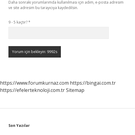
Daha sonraki yorumlarımda kullanılması için adım, e-posta adresim
ve site adresim bu tarayıcıya kaydedilsin.
9 - 5 kaçtır?
*
https://www.forumkurnaz.com
https://bingai.com.tr
https://efelerteknoloji.com.tr
Sitemap
Sidebar
Son Yazılar