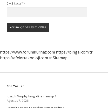
5 + 3 kaçtır?
*
https://www.forumkurnaz.com
https://bingai.com.tr
https://efelerteknoloji.com.tr
Sitemap
Sidebar
Son Yazılar
Joseph Murphy hangi dine mensup ?
Ağustos 7, 2026
Bağımlı bağımsız değişken kaçıncı sınıftır ?