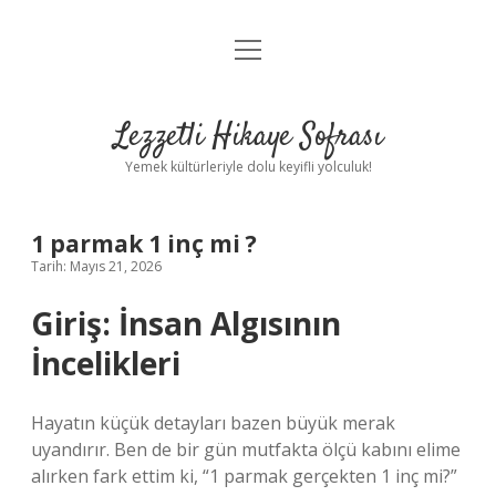
menüyü
Anasayfa
aç
Gizlilik Politikası
Lezzetli Hikaye Sofrası
Yasal Uyarı
Yemek kültürleriyle dolu keyifli yolculuk!
Hakkımızda
1 parmak 1 inç mi ?
Tarih: Mayıs 21, 2026
Giriş: İnsan Algısının
İncelikleri
Hayatın küçük detayları bazen büyük merak
uyandırır. Ben de bir gün mutfakta ölçü kabını elime
alırken fark ettim ki, “1 parmak gerçekten 1 inç mi?”