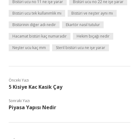
Bistüri ucu no 11 ne işe yarar
Bistüri ucu no 22 ne işe yarar
Bistüri ucu tek kullanımlık mı
Bistüri ve neşter aynı mı
Bistürinin diğer adı nedir
Ekartör nasıl tutulur
Hacamat bistüri kaç numaradır
Hekim bıçağı nedir
Neşter ucu kaç mm
Steril bistüri ucu ne işe yarar
Önceki Yazı
5 Kisiye Kac Kasik Çay
Sonraki Yazı
Piyasa Yapısı Nedir