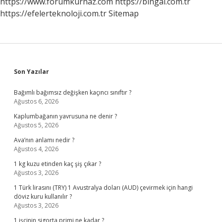
https://www.forumkurnaz.com
https://bingai.com.tr
https://efelerteknoloji.com.tr
Sitemap
Sidebar
Son Yazılar
Bağımlı bağımsız değişken kaçıncı sınıftır ?
Ağustos 6, 2026
Kaplumbağanın yavrusuna ne denir ?
Ağustos 5, 2026
Ava’nın anlamı nedir ?
Ağustos 4, 2026
1 kg kuzu etinden kaç şiş çıkar ?
Ağustos 3, 2026
1 Türk lirasını (TRY) 1 Avustralya doları (AUD) çevirmek için hangi
döviz kuru kullanılır ?
Ağustos 3, 2026
1 işçinin sigorta primi ne kadar ?