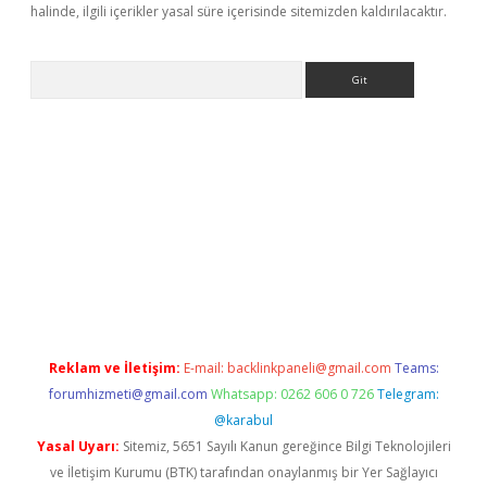
halinde, ilgili içerikler yasal süre içerisinde sitemizden kaldırılacaktır.
Arama
exper
betexpergir.net
Reklam ve İletişim:
E-mail:
backlinkpaneli@gmail.com
Teams:
forumhizmeti@gmail.com
Whatsapp: 0262 606 0 726
Telegram:
@karabul
Yasal Uyarı:
Sitemiz, 5651 Sayılı Kanun gereğince Bilgi Teknolojileri
ve İletişim Kurumu (BTK) tarafından onaylanmış bir Yer Sağlayıcı