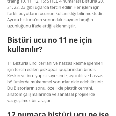
traing 10, 11, 12, 15; STIEL 4 numarası Bisturia 20,
21, 22, 23 gibi uçlarda tercih edilir. Her işlem için
farklı boyutların ucunun kullanıldığı bilinmektedir.
Ayrıca bisturia’nın sonundaki sayının bıçağın
uzunluğunu ifade ettiği eklenmiştir.
Bistüri ucu no 11 ne için
kullanılır?
11 Bisturia End, cerrahi ve hassas kesme işlemleri
için tercih edilen piskopos ipuçlarından biridir.
Keskin ve ince yapısı sayesinde, ayrıntılı ve hassas
bölümlerde mükemmel sonuçlar elde edebilirsiniz.
Bu Bistorların sonu, özellikle plastik cerrahi,
anatom çalışmalarında ve sanatsal projelerde
vazgeçilmez bir araçtır.
12 numara bistüri ucu ne işe