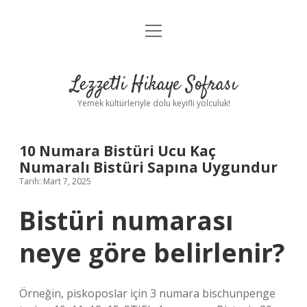
menüyü
Anasayfa
aç
Gizlilik Politikası
Lezzetli Hikaye Sofrası
Yasal Uyarı
Yemek kültürleriyle dolu keyifli yolculuk!
Hakkımızda
10 Numara Bistüri Ucu Kaç
Numaralı Bistüri Sapına Uygundur
Tarih: Mart 7, 2025
Bistüri numarası
neye göre belirlenir?
Örneğin, piskoposlar için 3 numara bischunpenge