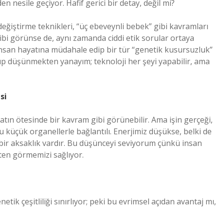
n nesile geçiyor. Hafif gerici bir detay, değil mi?
 değiştirme teknikleri, “üç ebeveynli bebek” gibi kavramları
ibi görünse de, aynı zamanda ciddi etik sorular ortaya
 İnsan hayatına müdahale edip bir tür “genetik kusursuzluk”
 düşünmekten yanayım; teknoloji her şeyi yapabilir, ama
si
atın ötesinde bir kavram gibi görünebilir. Ama işin gerçeği,
 küçük organellerle bağlantılı. Enerjimiz düşükse, belki de
e bir aksaklık vardır. Bu düşünceyi seviyorum çünkü insan
ten görmemizi sağlıyor.
ik çeşitliliği sınırlıyor; peki bu evrimsel açıdan avantaj mı,