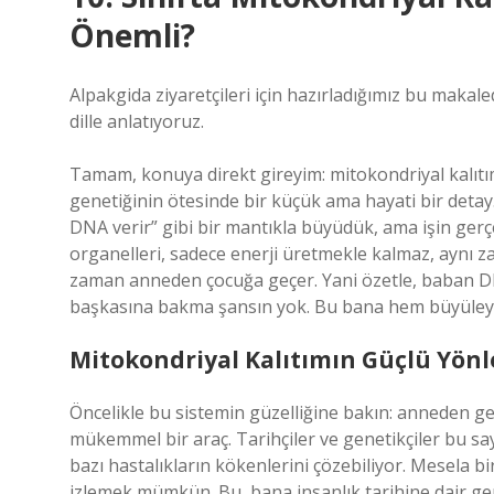
Önemli?
Alpakgida ziyaretçileri için hazırladığımız bu makal
dille anlatıyoruz.
Tamam, konuya direkt gireyim: mitokondriyal kalıt
genetiğinin ötesinde bir küçük ama hayati bir deta
DNA verir” gibi bir mantıkla büyüdük, ama işin gerçe
organelleri, sadece enerji üretmekle kalmaz, aynı 
zaman anneden çocuğa geçer. Yani özetle, baban 
başkasına bakma şansın yok. Bu bana hem büyüleyici
Mitokondriyal Kalıtımın Güçlü Yönl
Öncelikle bu sistemin güzelliğine bakın: anneden ge
mükemmel bir araç. Tarihçiler ve genetikçiler bu say
bazı hastalıkların kökenlerini çözebiliyor. Mesela b
izlemek mümkün. Bu, bana insanlık tarihine dair ger