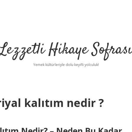
Lezzetli Hikaye Sofras
Yemek kültürleriyle dolu keyifli yolculuk!
iyal kalıtım nedir ?
alıtım Nedir? – Neden Bu Kadar