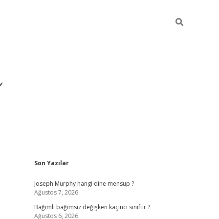
ı
Sidebar
Son Yazılar
betexper
betexpergir.net
Joseph Murphy hangi dine mensup ?
Ağustos 7, 2026
Bağımlı bağımsız değişken kaçıncı sınıftır ?
Ağustos 6, 2026