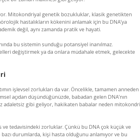
ıyor. Mitokondriyal genetik bozukluklar, klasik genetikten
a nörolojik hastalıkların kökenini anlamak için bu DNA’ya
ademik değil, aynı zamanda pratik ve hayati.
lanında bu sistemin sunduğu potansiyel inanılmaz.
nelleri değiştirmek ya da onlara müdahale etmek, gelecekte
.
ri
ımın işlevsel zorlukları da var. Öncelikle, tamamen anneden
ni, evrimsel açıdan düşündüğünüzde, babadan gelen DNA’nın
az adaletsiz gibi geliyor, hakikaten babalar neden mitokondr
is ve tedavisindeki zorluklar. Çünkü bu DNA çok küçük ve
i bazı durumlarda, kişi hasta olduğunu anlamıyor ve bu