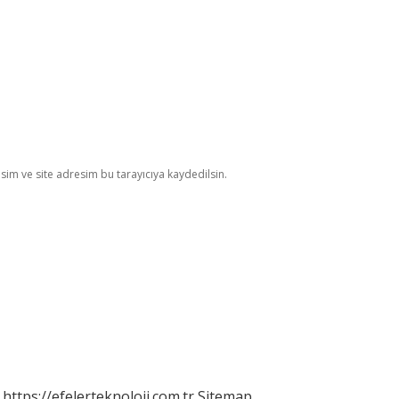
im ve site adresim bu tarayıcıya kaydedilsin.
https://efelerteknoloji.com.tr
Sitemap