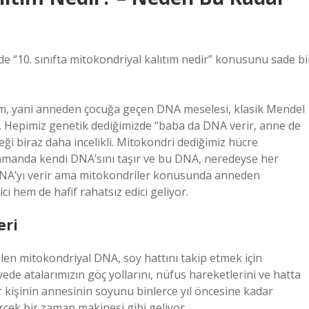
ede “10. sınıfta mitokondriyal kalıtım nedir” konusunu sade bi
ım, yani anneden çocuğa geçen DNA meselesi, klasik Mendel
y. Hepimiz genetik dediğimizde “baba da DNA verir, anne de
ği biraz daha incelikli. Mitokondri dediğimiz hücre
zamanda kendi DNA’sını taşır ve bu DNA, neredeyse her
DNA’yı verir ama mitokondriler konusunda anneden
 hem de hafif rahatsız edici geliyor.
eri
len mitokondriyal DNA, soy hattını takip etmek için
ede atalarımızın göç yollarını, nüfus hareketlerini ve hatta
ir kişinin annesinin soyunu binlerce yıl öncesine kadar
çek bir zaman makinesi gibi geliyor.