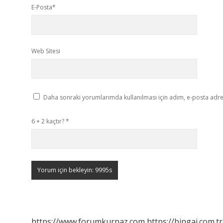
E-Posta*
Web Sitesi
Daha sonraki yorumlarımda kullanılması için adım, e-posta adres
6 + 2 kaçtır?
*
https://www.forumkurnaz.com
https://bingai.com.tr