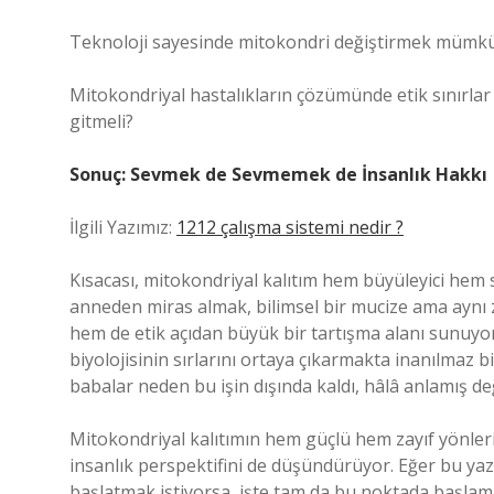
Teknoloji sayesinde mitokondri değiştirmek mümk
Mitokondriyal hastalıkların çözümünde etik sınırlar
gitmeli?
Sonuç: Sevmek de Sevmemek de İnsanlık Hakkı
İlgili Yazımız:
1212 çalışma sistemi nedir ?
Kısacası, mitokondriyal kalıtım hem büyüleyici hem 
anneden miras almak, bilimsel bir mucize ama aynı 
hem de etik açıdan büyük bir tartışma alanı sunuyo
biyolojisinin sırlarını ortaya çıkarmakta inanılmaz 
babalar neden bu işin dışında kaldı, hâlâ anlamış değ
Mitokondriyal kalıtımın hem güçlü hem zayıf yönlerin
insanlık perspektifini de düşündürüyor. Eğer bu yazı
başlatmak istiyorsa, işte tam da bu noktada başlam