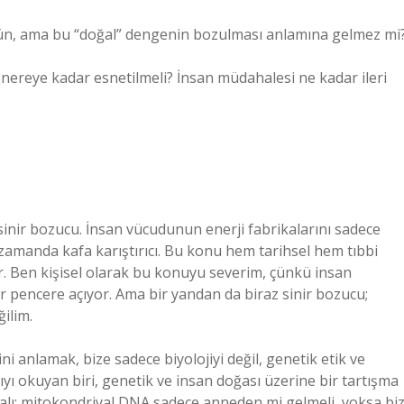
ün, ama bu “doğal” dengenin bozulması anlamına gelmez mi
 nereye kadar esnetilmeli? İnsan müdahalesi ne kadar ileri
sinir bozucu. İnsan vücudunun enerji fabrikalarını sadece
zamanda kafa karıştırıcı. Bu konu hem tarihsel hem tıbbi
r. Ben kişisel olarak bu konuyu severim, çünkü insan
bir pencere açıyor. Ama bir yandan da biraz sinir bozucu;
ilim.
i anlamak, bize sadece biyolojiyi değil, genetik etik ve
yı okuyan biri, genetik ve insan doğası üzerine bir tartışma
alı: mitokondriyal DNA sadece anneden mi gelmeli, yoksa bi