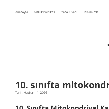
Anasayfa
Gizlilik Politikası
Yasal Uyarı
Hakkımızda
10. sınıfta mitokondr
Tarih: Haziran 11, 2026
10. Sınıfta Mitokondriyal K