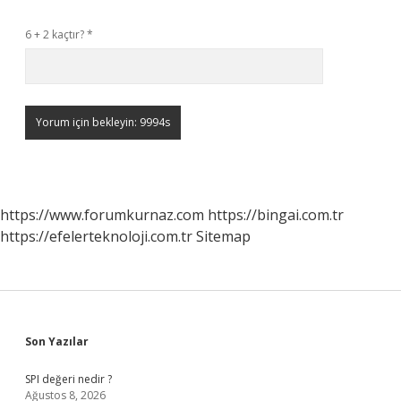
6 + 2 kaçtır?
*
https://www.forumkurnaz.com
https://bingai.com.tr
https://efelerteknoloji.com.tr
Sitemap
Sidebar
Son Yazılar
SPI değeri nedir ?
Ağustos 8, 2026