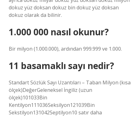
ayrıca dokuz milyar dokuz yüz doksan dokuz milyon
dokuz yüz doksan dokuz bin dokuz yüz doksan
dokuz olarak da bilinir.
1.000 000 nasıl okunur?
Bir milyon (1.000.000), ardından 999.999 ve 1.000.
11 basamaklı sayı nedir?
Standart Sözlük Sayı Uzantıları – Taban Milyon (kısa
ölçek)DeğerGeleneksel İngiliz (uzun
ölçek)101033Bin
Kentilyon111036Seksilyon121039Bin
Sekstilyon131042Septilyon10 satır daha