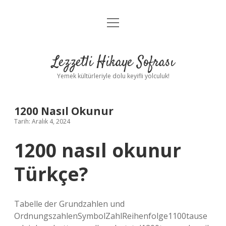
menüyü
Anasayfa
aç
Gizlilik Politikası
Lezzetli Hikaye Sofrası
Yasal Uyarı
Yemek kültürleriyle dolu keyifli yolculuk!
Hakkımızda
1200 Nasıl Okunur
Tarih: Aralık 4, 2024
1200 nasıl okunur
Türkçe?
Tabelle der Grundzahlen und
OrdnungszahlenSymbolZahlReihenfolge1100tause