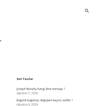
ı
Sidebar
Son Yazılar
betexper
betexpergir.net
Joseph Murphy hangi dine mensup ?
Ağustos 7, 2026
Bağımlı bağımsız değişken kaçıncı sınıftır ?
Ağustos 6, 2026