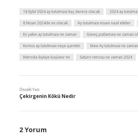
18 Eylül 2024 ay tutulması kaç derece olacak
2024 ay tutulma
8 Nisan 2024de ne olacak
Ay tutulması insanı nasıl etkiler
En yakın ay tutulması ne zaman
Güneş patlaması ne zaman o
Kırmızı ay tutulması neye işarettir
Mavi Ay tutulması ne zama
Retroda ilişkiye başlanır mı
Satürn retrosu ne zaman 2024
Önceki Yazı
Çekirgenin Kökü Nedir
2 Yorum