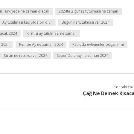
sı Türkiyede ne zaman olacak
2024te 2 güneş tutulması ne zaman
Ay tutulması kaç yılda bir olur
Bugün ne tutulması var 2024
lacak 2024
Kırmızı ay tutulması ne zaman
n 2024
Pembe Ay ne zaman 2024
Retroda evlenenler boşanır mı
Şu an ne retrosu var 2024
Süper Dolunay ne zaman 2024
Sonraki Yaz
Çağ Ne Demek Kısac