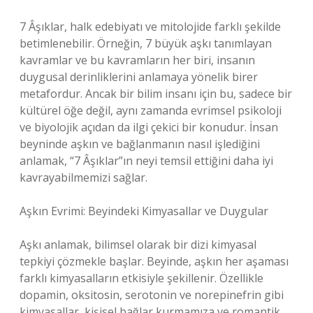
7 Âşıklar, halk edebiyatı ve mitolojide farklı şekilde
betimlenebilir. Örneğin, 7 büyük aşkı tanımlayan
kavramlar ve bu kavramların her biri, insanın
duygusal derinliklerini anlamaya yönelik birer
metafordur. Ancak bir bilim insanı için bu, sadece bir
kültürel öğe değil, aynı zamanda evrimsel psikoloji
ve biyolojik açıdan da ilgi çekici bir konudur. İnsan
beyninde aşkın ve bağlanmanın nasıl işlediğini
anlamak, “7 Âşıklar”ın neyi temsil ettiğini daha iyi
kavrayabilmemizi sağlar.
Aşkın Evrimi: Beyindeki Kimyasallar ve Duygular
Aşkı anlamak, bilimsel olarak bir dizi kimyasal
tepkiyi çözmekle başlar. Beyinde, aşkın her aşaması
farklı kimyasalların etkisiyle şekillenir. Özellikle
dopamin, oksitosin, serotonin ve norepinefrin gibi
kimyasallar, kişisel bağlar kurmamıza ve romantik