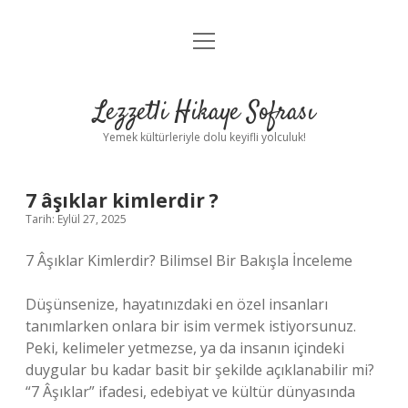
menüyü
Anasayfa
aç
Gizlilik Politikası
Lezzetli Hikaye Sofrası
Yasal Uyarı
Yemek kültürleriyle dolu keyifli yolculuk!
Hakkımızda
7 âşıklar kimlerdir ?
Tarih: Eylül 27, 2025
7 Âşıklar Kimlerdir? Bilimsel Bir Bakışla İnceleme
Düşünsenize, hayatınızdaki en özel insanları
tanımlarken onlara bir isim vermek istiyorsunuz.
Peki, kelimeler yetmezse, ya da insanın içindeki
duygular bu kadar basit bir şekilde açıklanabilir mi?
“7 Âşıklar” ifadesi, edebiyat ve kültür dünyasında