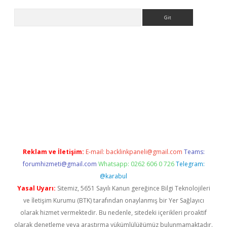
Arama
t
Reklam ve İletişim:
E-mail:
backlinkpaneli@gmail.com
Teams:
forumhizmeti@gmail.com
Whatsapp: 0262 606 0 726
Telegram:
@karabul
Yasal Uyarı:
Sitemiz, 5651 Sayılı Kanun gereğince Bilgi Teknolojileri
ve İletişim Kurumu (BTK) tarafından onaylanmış bir Yer Sağlayıcı
olarak hizmet vermektedir. Bu nedenle, sitedeki içerikleri proaktif
olarak denetleme veya araştırma yükümlülüğümüz bulunmamaktadır.