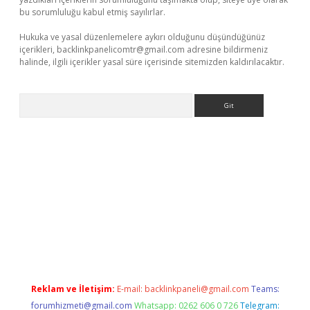
bu sorumluluğu kabul etmiş sayılırlar.
Hukuka ve yasal düzenlemelere aykırı olduğunu düşündüğünüz
içerikleri,
backlinkpanelicomtr@gmail.com
adresine bildirmeniz
halinde, ilgili içerikler yasal süre içerisinde sitemizden kaldırılacaktır.
Arama
etexper
betexpergir.net
Reklam ve İletişim:
E-mail:
backlinkpaneli@gmail.com
Teams:
forumhizmeti@gmail.com
Whatsapp: 0262 606 0 726
Telegram: