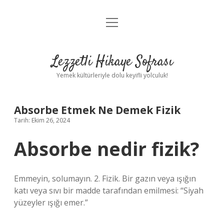
menüyü
Anasayfa
aç
Gizlilik Politikası
Lezzetli Hikaye Sofrası
Yasal Uyarı
Yemek kültürleriyle dolu keyifli yolculuk!
Hakkımızda
Absorbe Etmek Ne Demek Fizik
Tarih: Ekim 26, 2024
Absorbe nedir fizik?
Emmeyin, solumayın. 2. Fizik. Bir gazın veya ışığın
katı veya sıvı bir madde tarafından emilmesi: “Siyah
yüzeyler ışığı emer.”