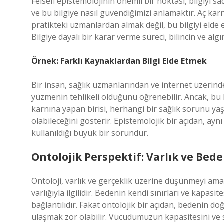
Felsefi epistemolojinin önemli bir noktası, bilgiyi 
ve bu bilgiye nasıl güvendiğimizi anlamaktır. Aç ka
pratikteki uzmanlardan almak değil, bu bilgiyi elde 
Bilgiye dayalı bir karar verme süreci, bilincin ve al
Örnek: Farklı Kaynaklardan Bilgi Elde Etmek
Bir insan, sağlık uzmanlarından ve internet üzerind
yüzmenin tehlikeli olduğunu öğrenebilir. Ancak, bu ki
karnına yapan birisi, herhangi bir sağlık sorunu ya
olabileceğini gösterir. Epistemolojik bir açıdan, aynı 
kullanıldığı büyük bir sorundur.
Ontolojik Perspektif: Varlık ve Beden
Ontoloji, varlık ve gerçeklik üzerine düşünmeyi am
varlığıyla ilgilidir. Bedenin kendi sınırları ve kapas
bağlantılıdır. Fakat ontolojik bir açıdan, bedenin do
ulaşmak zor olabilir. Vücudumuzun kapasitesini ve 