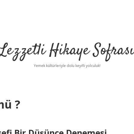
Lezzetli Hikaye Sofras
Yemek kültürleriyle dolu keyifli yolculuk!
mü ?
sefi Bir Düşünce Denemesi