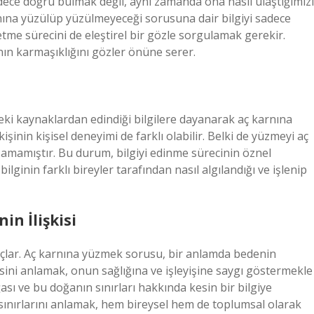
sadece doğru bulmak değil, aynı zamanda ona nasıl ulaştığımızı
rnına yüzülüp yüzülmeyeceği sorusuna dair bilgiyi sadece
etme sürecini de eleştirel bir gözle sorgulamak gerekir.
gının karmaşıklığını gözler önüne serer.
eki kaynaklardan edindiği bilgilere dayanarak aç karnına
şinin kişisel deneyimi de farklı olabilir. Belki de yüzmeyi aç
şamamıştır. Bu durum, bilgiyi edinme sürecinin öznel
bilginin farklı bireyler tarafından nasıl algılandığı ve işlenip
in İlişkisi
açlar. Aç karnına yüzmek sorusu, bir anlamda bedenin
itesini anlamak, onun sağlığına ve işleyişine saygı göstermekle
ğası ve bu doğanın sınırları hakkında kesin bir bilgiye
sınırlarını anlamak, hem bireysel hem de toplumsal olarak