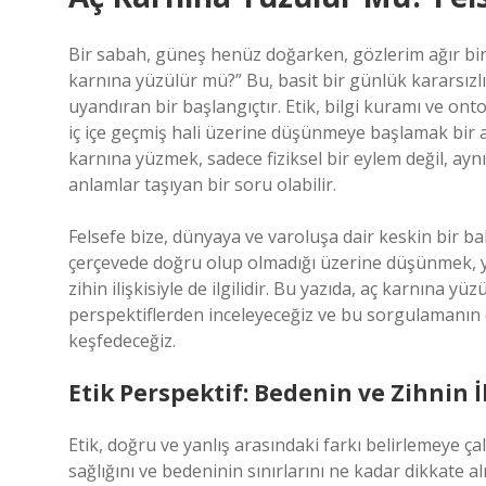
Bir sabah, güneş henüz doğarken, gözlerim ağır bir ş
karnına yüzülür mü?” Bu, basit bir günlük kararsızlık
uyandıran bir başlangıçtır. Etik, bilgi kuramı ve ont
iç içe geçmiş hali üzerine düşünmeye başlamak bir an
karnına yüzmek, sadece fiziksel bir eylem değil, ayn
anlamlar taşıyan bir soru olabilir.
Felsefe bize, dünyaya ve varoluşa dair keskin bir bakı
çerçevede doğru olup olmadığı üzerine düşünmek, y
zihin ilişkisiyle de ilgilidir. Bu yazıda, aç karnına 
perspektiflerden inceleyeceğiz ve bu sorgulamanın d
keşfedeceğiz.
Etik Perspektif: Bedenin ve Zihnin İ
Etik, doğru ve yanlış arasındaki farkı belirlemeye çal
sağlığını ve bedeninin sınırlarını ne kadar dikkate al