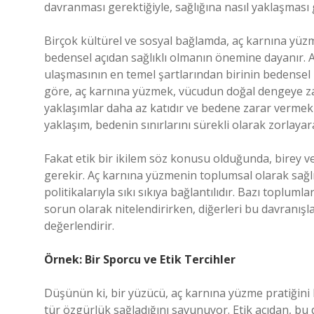
davranması gerektiğiyle, sağlığına nasıl yaklaşması g
Birçok kültürel ve sosyal bağlamda, aç karnına yüzm
bedensel açıdan sağlıklı olmanın önemine dayanır. A
ulaşmasının en temel şartlarından birinin bedensel
göre, aç karnına yüzmek, vücudun doğal dengeye zarar
yaklaşımlar daha az katıdır ve bedene zarar vermek
yaklaşım, bedenin sınırlarını sürekli olarak zorlaya
Fakat etik bir ikilem söz konusu olduğunda, birey
gerekir. Aç karnına yüzmenin toplumsal olarak sağlık
politikalarıyla sıkı sıkıya bağlantılıdır. Bazı toplum
sorun olarak nitelendirirken, diğerleri bu davranışl
değerlendirir.
Örnek: Bir Sporcu ve Etik Tercihler
Düşünün ki, bir yüzücü, aç karnına yüzme pratiğini b
tür özgürlük sağladığını savunuyor. Etik açıdan, bu 