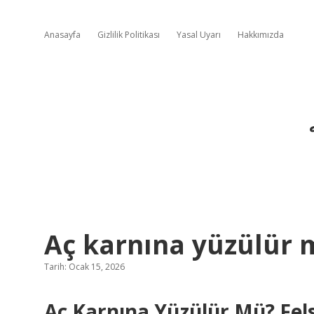
Anasayfa
Gizlilik Politikası
Yasal Uyarı
Hakkımızda
Aç karnına yüzülür 
Tarih: Ocak 15, 2026
Aç Karnına Yüzülür Mü? Fel