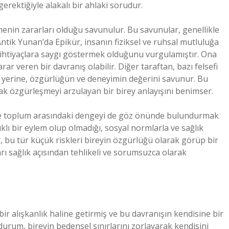
erektiğiyle alakalı bir ahlaki sorudur.
enin zararları olduğu savunulur. Bu savunular, genellikle
ntik Yunan’da Epikür, insanın fiziksel ve ruhsal mutluluğa
 ihtiyaçlara saygı göstermek olduğunu vurgulamıştır. Ona
 veren bir davranış olabilir. Diğer taraftan, bazı felsefi
 yerine, özgürlüğün ve deneyimin değerini savunur. Bu
rak özgürleşmeyi arzulayan bir birey anlayışını benimser.
 ve toplum arasındaki dengeyi de göz önünde bulundurmak
lı bir eylem olup olmadığı, sosyal normlarla ve sağlık
lar, bu tür küçük riskleri bireyin özgürlüğü olarak görüp bir
arı sağlık açısından tehlikeli ve sorumsuzca olarak
ir alışkanlık haline getirmiş ve bu davranışın kendisine bir
durum, bireyin bedensel sınırlarını zorlayarak kendisini