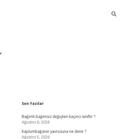
ı
Sidebar
Son Yazılar
betexper
betexpergir.net
Bağımlı bağımsız değişken kaçıncı sınıftır ?
Ağustos 6, 2026
Kaplumbağanın yavrusuna ne denir ?
Ağustos 5, 2026