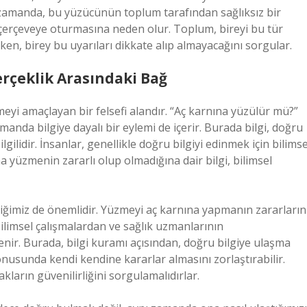
ı zamanda, bu yüzücünün toplum tarafından sağlıksız bir
 çerçeveye oturmasına neden olur. Toplum, bireyi bu tür
rken, birey bu uyarıları dikkate alıp almayacağını sorgular.
erçeklik Arasındaki Bağ
meyi amaçlayan bir felsefi alandır. “Aç karnına yüzülür mü?”
amanda bilgiye dayalı bir eylemi de içerir. Burada bilgi, doğru
lgilidir. İnsanlar, genellikle doğru bilgiyi edinmek için bilimse
na yüzmenin zararlı olup olmadığına dair bilgi, bilimsel
ştiğimiz de önemlidir. Yüzmeyi aç karnına yapmanın zararların
 bilimsel çalışmalardan ve sağlık uzmanlarının
llenir. Burada, bilgi kuramı açısından, doğru bilgiye ulaşma
 konusunda kendi kendine kararlar almasını zorlaştırabilir.
ların güvenilirliğini sorgulamalıdırlar.