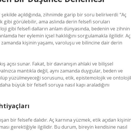
ekilde açıldığında, zihnimde garip bir soru beliriverdi: “Aç
 gibi görülebilir, ama aslında derin felsefi soruları
oloji gibi felsefi dalların anlam dünyasında, bedenin ve zihnin
lamda her eylemin içsel haklılığını sorgulamakla ilgilidir. Aç
ı zamanda kişinin yaşamı, varoluşu ve bilincine dair derin
ş açısı sunar. Fakat, bir davranışın ahlaki ve bilişsel
alnızca mantıkla değil, aynı zamanda duygular, beden ve
yüzülüp yüzülmeyeceği sorusunu, etik, epistemolojik ve ontoloji
aha büyük bir felsefi soruya nasıl kapı araladığını
htiyaçları
ışan bir felsefe dalıdır. Aç karnına yüzmek, etik açıdan kişini
ması gerektiğiyle ilgilidir. Bu durum, bireyin kendisine nasıl