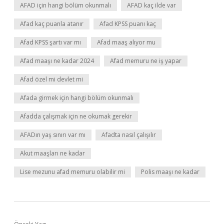
AFAD için hangi bölüm okunmalı
AFAD kaç ilde var
Afad kaç puanla atanır
Afad KPSS puanı kaç
Afad KPSS şartı var mı
Afad maaş alıyor mu
Afad maaşı ne kadar 2024
Afad memuru ne iş yapar
Afad özel mi devlet mi
Afada girmek için hangi bölüm okunmalı
Afadda çalışmak için ne okumak gerekir
AFADın yaş sınırı var mı
Afadta nasıl çalışılır
Akut maaşları ne kadar
Lise mezunu afad memuru olabilir mi
Polis maaşı ne kadar