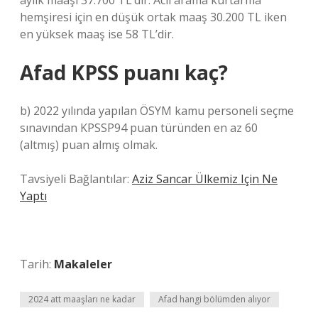
aylık maaşı 37.700 TL’dir. Acil arama kurtarma
hemşiresi için en düşük ortak maaş 30.200 TL iken
en yüksek maaş ise 58 TL’dir.
Afad KPSS puanı kaç?
b) 2022 yılında yapılan ÖSYM kamu personeli seçme
sınavından KPSSP94 puan türünden en az 60
(altmış) puan almış olmak.
Tavsiyeli Bağlantılar:
Aziz Sancar Ülkemiz Için Ne
Yaptı
Tarih:
Makaleler
2024 att maaşları ne kadar
Afad hangi bölümden alıyor