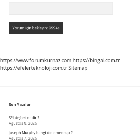
https://www.forumkurnaz.com
https://bingai.com.tr
https://efelerteknoloji.com.tr
Sitemap
Sidebar
Son Yazılar
SPI değeri nedir ?
Ağustos 8, 2026
Joseph Murphy hangi dine mensup ?
Ağustos 7, 2026