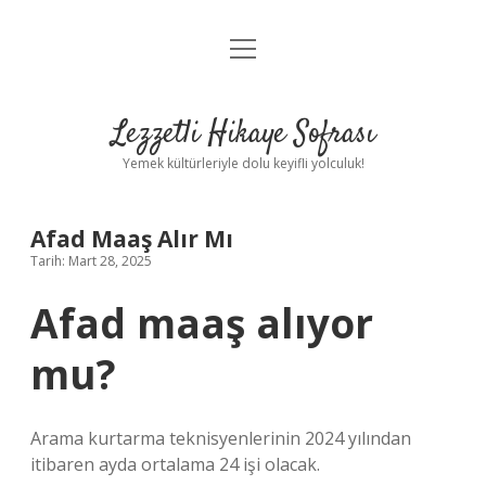
menüyü
Anasayfa
aç
Gizlilik Politikası
Lezzetli Hikaye Sofrası
Yasal Uyarı
Yemek kültürleriyle dolu keyifli yolculuk!
Hakkımızda
Afad Maaş Alır Mı
Tarih: Mart 28, 2025
Afad maaş alıyor
mu?
Arama kurtarma teknisyenlerinin 2024 yılından
itibaren ayda ortalama 24 işi olacak.