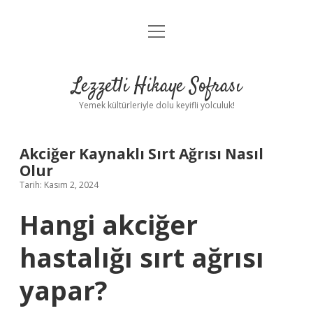
menüyü
Anasayfa
aç
Gizlilik Politikası
Lezzetli Hikaye Sofrası
Yasal Uyarı
Yemek kültürleriyle dolu keyifli yolculuk!
Hakkımızda
Akciğer Kaynaklı Sırt Ağrısı Nasıl
Olur
Tarih: Kasım 2, 2024
Hangi akciğer
hastalığı sırt ağrısı
yapar?