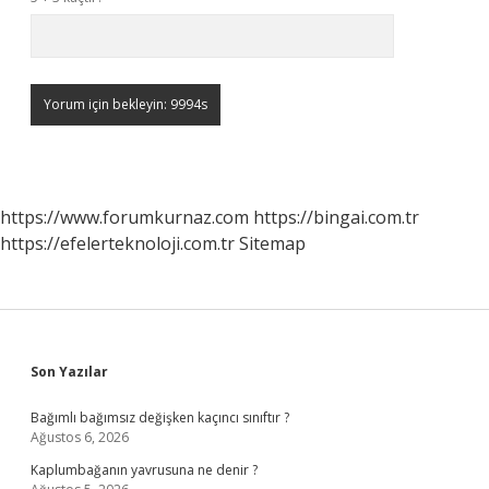
https://www.forumkurnaz.com
https://bingai.com.tr
https://efelerteknoloji.com.tr
Sitemap
Sidebar
Son Yazılar
Bağımlı bağımsız değişken kaçıncı sınıftır ?
Ağustos 6, 2026
Kaplumbağanın yavrusuna ne denir ?