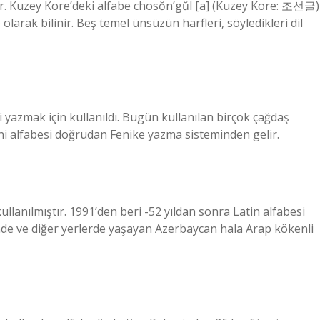
idir. Kuzey Kore’deki alfabe chosŏn’gŭl [a] (Kuzey Kore: 조선글)
larak bilinir. Beş temel ünsüzün harfleri, söyledikleri dil
i yazmak için kullanıldı. Bugün kullanılan birçok çağdaş
ni alfabesi doğrudan Fenike yazma sisteminden gelir.
ullanılmıştır. 1991’den beri -52 yıldan sonra Latin alfabesi
inde ve diğer yerlerde yaşayan Azerbaycan hala Arap kökenli