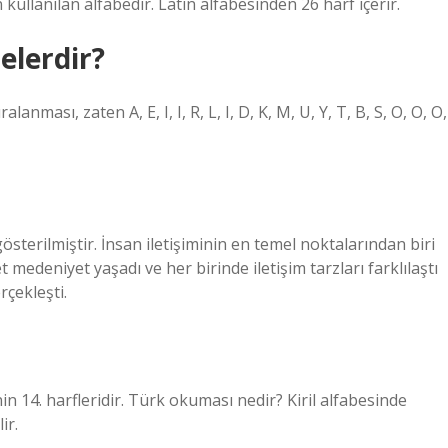
n kullanılan alfabedir. Latin alfabesinden 26 harf içerir.
elerdir?
anması, zaten A, E, I, I, R, L, I, D, K, M, U, Y, T, B, S, O, O, O,
sterilmiştir. İnsan iletişiminin en temel noktalarından biri
t medeniyet yaşadı ve her birinde iletişim tarzları farklılaştı
rçekleşti.
n 14. harfleridir. Türk okuması nedir? Kiril alfabesinde
ir.