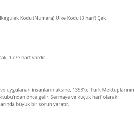
Ulkegülek Kodu (Numara) Ülke Kodu (3 harf) Çek
ak, 1 e/e harf vardır.
en ve uygulanan insanların aksine, 1353’te Türk Mektuplarının
tubu’ndan önce gelir. Sermaye ve küçük harf olarak
larında büyük bir sorun yaratır.