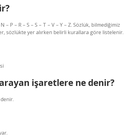
ir?
 N – P – R – S – S – T – V – Y – Z. Sözlük, bilmediğimiz
 sözlükte yer alırken belirli kurallara göre listelenir.
si
arayan işaretlere ne denir?
denir.
var.