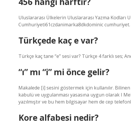
456 hangi harftir?
Uluslararası Ülkelerin Uluslararası Yazma Kodları 
Cumhuriyeti61czdanimarka8dkdominic cumhuriyet.
Türkçede kaç e var?
Türkçe kaç tane “e” sesi var? Türkçe 4 farklı ses; Anc
“ı” mı “i” mi önce gelir?
Makalede [i] sesini göstermek için kullanılır. Bilin
kabulü ve uygulanması yasasına uygun olarak I Mek
yazılmıştır ve bu hem bilgisayar hem de cep telefon
Kore alfabesi nedir?