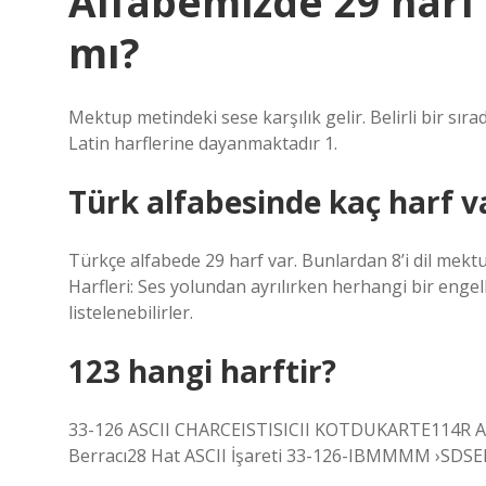
Alfabemizde 29 harf
mı?
Mektup metindeki sese karşılık gelir. Belirli bir sıra
Latin harflerine dayanmaktadır 1.
Türk alfabesinde kaç harf v
Türkçe alfabede 29 harf var. Bunlardan 8’i dil mektup
Harfleri: Ses yolundan ayrılırken herhangi bir engel
listelenebilirler.
123 hangi harftir?
33-126 ASCII CHARCEISTISICII KOTDUKARTE114R Alt 
Berracı28 Hat ASCII İşareti 33-126-IBMMMM ›SDS