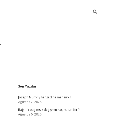
ı
Sidebar
Son Yazılar
betexper
betexpergir.net
Joseph Murphy hangi dine mensup ?
Ağustos 7, 2026
Bağımlı bağımsız değişken kaçıncı sınıftır ?
Ağustos 6, 2026