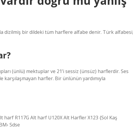
 vardır doğru mu yanlış
da dizilmiş bir dildeki tüm harflere alfabe denir. Türk alfabesi
ar?
ları (ünlü) mektuplar ve 21’i sessiz (ünsüz) harflerdir. Ses
le karşılaşmayan harfler. Bir ünlünün yardımıyla
harf R117G Alt harf U120X Alt Harfler X123 {Sol Kaş
EBM› Sdse