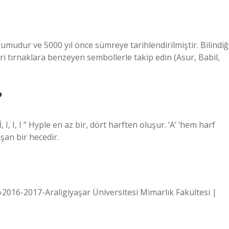
dur ve 5000 yıl önce sümreye tarihlendirilmiştir. Bilindiğ
leri tırnaklara benzeyen sembollerle takip edin (Asur, Babil,
?
, I, I, I ” Hyple en az bir, dört harften oluşur. ‘A’ ‘hem harf
şan bir hecedir.
›2016-2017-Araligiyaşar Üniversitesi Mimarlık Fakültesi |