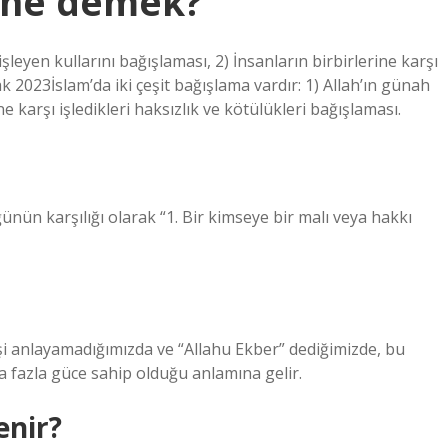
ı ne demek?
işleyen kullarını bağışlaması, 2) İnsanların birbirlerine karşı
ak 2023İslam’da iki çeşit bağışlama vardır: 1) Allah’ın günah
ne karşı işledikleri haksızlık ve kötülükleri bağışlaması.
nün karşılığı olarak “1. Bir kimseye bir malı veya hakkı
şi anlayamadığımızda ve “Allahu Ekber” dediğimizde, bu
ha fazla güce sahip olduğu anlamına gelir.
enir?