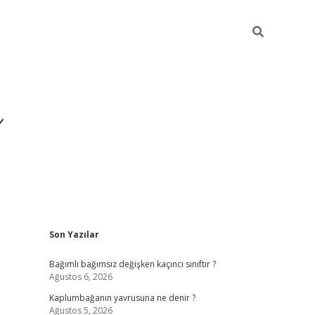
ı
Sidebar
Son Yazılar
betexper
betexpergir.net
Bağımlı bağımsız değişken kaçıncı sınıftır ?
Ağustos 6, 2026
Kaplumbağanın yavrusuna ne denir ?
Ağustos 5, 2026