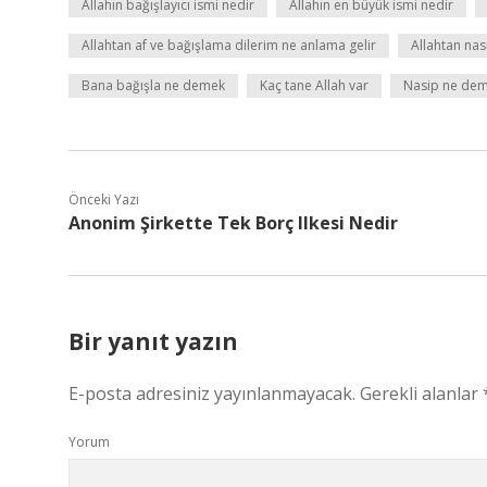
Allahın bağışlayıcı ismi nedir
Allahın en büyük ismi nedir
Allahtan af ve bağışlama dilerim ne anlama gelir
Allahtan nas
Bana bağışla ne demek
Kaç tane Allah var
Nasip ne dem
Önceki Yazı
Anonim Şirkette Tek Borç Ilkesi Nedir
Bir yanıt yazın
E-posta adresiniz yayınlanmayacak.
Gerekli alanlar
Yorum