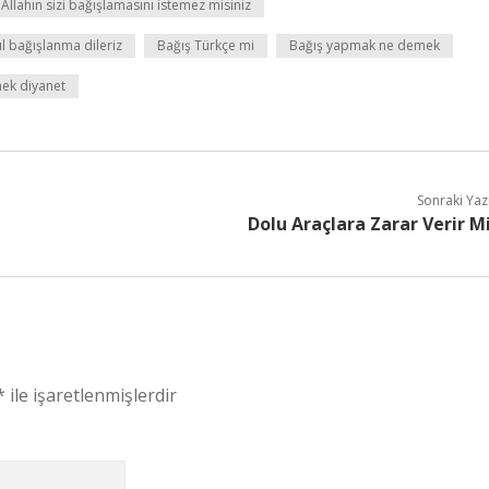
Allahın sizi bağışlamasını istemez misiniz
ıl bağışlanma dileriz
Bağış Türkçe mi
Bağış yapmak ne demek
ek diyanet
Sonraki Yaz
Dolu Araçlara Zarar Verir M
*
ile işaretlenmişlerdir