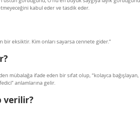
yden üstün gördüğünü, O’nu en büyük saygıya layık gördüğünü
meyeceğini kabul eder ve tasdik eder.
n bir eksiktir. Kim onları sayarsa cennete gider.”
r?
ünden mübalağa ifade eden bir sıfat olup, “kolayca bağışlayan,
fedici” anlamlarına gelir.
 verilir?