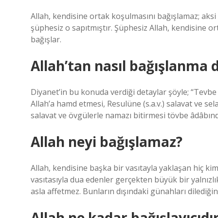
Allah, kendisine ortak koşulmasını bağışlamaz; aksi t
şüphesiz o sapıtmıştır. Şüphesiz Allah, kendisine or
bağışlar.
Allah’tan nasıl bağışlanma d
Diyanet’in bu konuda verdiği detaylar şöyle; “Tevbe
Allah’a hamd etmesi, Resulüne (s.a.v.) salavat ve se
salavat ve övgülerle namazı bitirmesi tövbe âdâbınd
Allah neyi bağışlamaz?
Allah, kendisine başka bir vasıtayla yaklaşan hiç kim
vasıtasıyla dua edenler gerçekten büyük bir yalnızlı
asla affetmez. Bunların dışındaki günahları dilediğin
Allah ne kadar bağışlayıcıdı