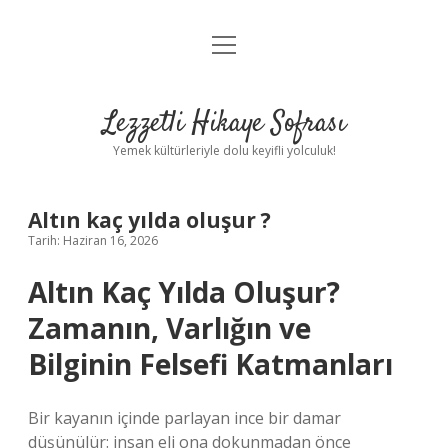
menüyü
Anasayfa
aç
Gizlilik Politikası
Lezzetli Hikaye Sofrası
Yasal Uyarı
Yemek kültürleriyle dolu keyifli yolculuk!
Hakkımızda
Altın kaç yılda oluşur ?
Tarih: Haziran 16, 2026
Altın Kaç Yılda Oluşur?
Zamanın, Varlığın ve
Bilginin Felsefi Katmanları
Bir kayanın içinde parlayan ince bir damar
düşünülür: insan eli ona dokunmadan önce