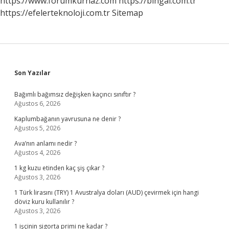
https://www.forumkurnaz.com
https://bingai.com.tr
https://efelerteknoloji.com.tr
Sitemap
Sidebar
Son Yazılar
Bağımlı bağımsız değişken kaçıncı sınıftır ?
Ağustos 6, 2026
Kaplumbağanın yavrusuna ne denir ?
Ağustos 5, 2026
Ava’nın anlamı nedir ?
Ağustos 4, 2026
1 kg kuzu etinden kaç şiş çıkar ?
Ağustos 3, 2026
1 Türk lirasını (TRY) 1 Avustralya doları (AUD) çevirmek için hangi
döviz kuru kullanılır ?
Ağustos 3, 2026
1 işçinin sigorta primi ne kadar ?