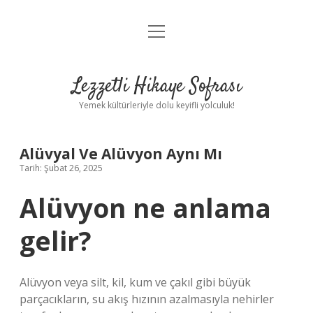
menüyü
Anasayfa
aç
Gizlilik Politikası
Lezzetli Hikaye Sofrası
Yasal Uyarı
Yemek kültürleriyle dolu keyifli yolculuk!
Hakkımızda
Alüvyal Ve Alüvyon Aynı Mı
Tarih: Şubat 26, 2025
Alüvyon ne anlama
gelir?
Alüvyon veya silt, kil, kum ve çakıl gibi büyük
parçacıkların, su akış hızının azalmasıyla nehirler