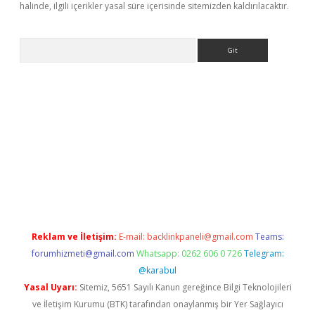
halinde, ilgili içerikler yasal süre içerisinde sitemizden kaldırılacaktır.
Arama
exper
betexpergir.net
Reklam ve İletişim:
E-mail:
backlinkpaneli@gmail.com
Teams:
forumhizmeti@gmail.com
Whatsapp: 0262 606 0 726
Telegram:
@karabul
Yasal Uyarı:
Sitemiz, 5651 Sayılı Kanun gereğince Bilgi Teknolojileri
ve İletişim Kurumu (BTK) tarafından onaylanmış bir Yer Sağlayıcı