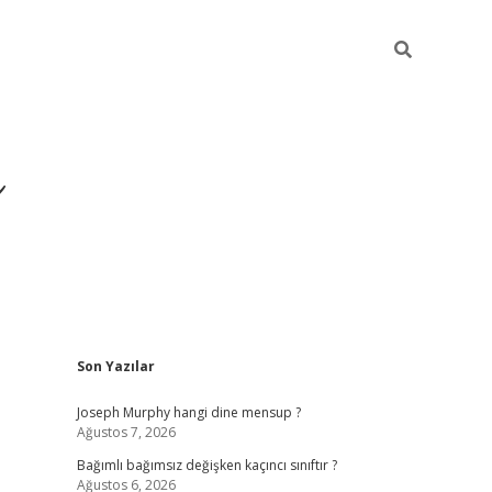
ı
Sidebar
Son Yazılar
betexper
betexpergir.net
Joseph Murphy hangi dine mensup ?
Ağustos 7, 2026
Bağımlı bağımsız değişken kaçıncı sınıftır ?
Ağustos 6, 2026