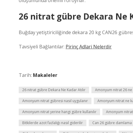
oluşumunda önemli rol oynar.
26 nitrat gübre Dekara Ne K
Buğday yetiştiriciliğinde dekara 20 kg CAN26 gübresi 
Tavsiyeli Bağlantılar:
Pirinç Adlari Nelerdir
Tarih:
Makaleler
26 nitrat gübre Dekara Ne Kadar Atılır
Amonyum nitrat 26 ne 
Amonyum nitrat gübresi nasıl uygulanır
Amonyum nitrat ne k
Amonyum nitrat yerine hangi gübre kullanılır
Amonyum nitrat y
Bitkilerde azot fazlalığı nasıl giderilir
Can 26 gübre damlama il