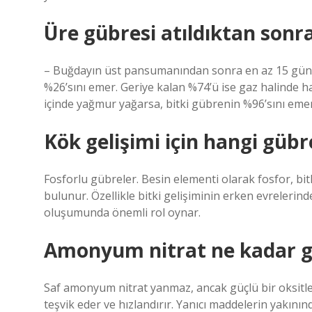
Üre gübresi atıldıktan son
– Buğdayın üst pansumanından sonra en az 15 gün 
%26’sını emer. Geriye kalan %74’ü ise gaz halinde 
içinde yağmur yağarsa, bitki gübrenin %96’sını emer
Kök gelişimi için hangi gübre
Fosforlu gübreler. Besin elementi olarak fosfor, bit
bulunur. Özellikle bitki gelişiminin erken evrelerin
oluşumunda önemli rol oynar.
Amonyum nitrat ne kadar g
Saf amonyum nitrat yanmaz, ancak güçlü bir oksitle
teşvik eder ve hızlandırır. Yanıcı maddelerin yakın