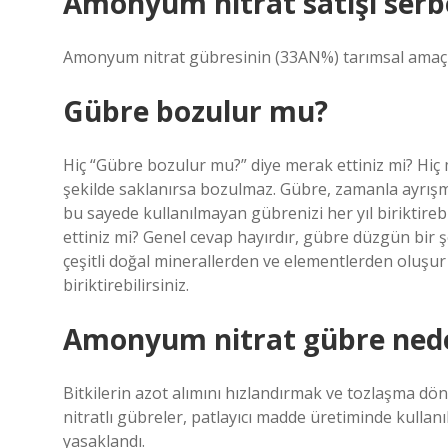
Amonyum nitrat satışı serb
Amonyum nitrat gübresinin (33AN%) tarımsal amaçlı 
Gübre bozulur mu?
Hiç “Gübre bozulur mu?” diye merak ettiniz mi? Hiç 
şekilde saklanırsa bozulmaz. Gübre, zamanla ayrışm
bu sayede kullanılmayan gübrenizi her yıl biriktireb
ettiniz mi? Genel cevap hayırdır, gübre düzgün bir
çeşitli doğal minerallerden ve elementlerden oluşur
biriktirebilirsiniz.
Amonyum nitrat gübre nede
Bitkilerin azot alımını hızlandırmak ve tozlaşma dö
nitratlı gübreler, patlayıcı madde üretiminde kullanı
yasaklandı.