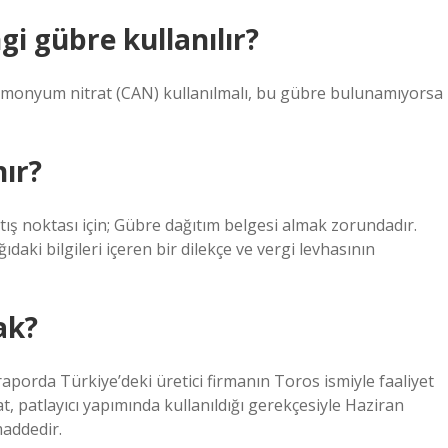
i gübre kullanılır?
monyum nitrat (CAN) kullanılmalı, bu gübre bulunamıyorsa
nır?
tış noktası için; Gübre dağıtım belgesi almak zorundadır.
aki bilgileri içeren bir dilekçe ve vergi levhasının
ak?
ı raporda Türkiye’deki üretici firmanın Toros ismiyle faaliyet
at, patlayıcı yapımında kullanıldığı gerekçesiyle Haziran
maddedir.