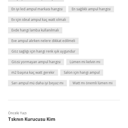
En iyi led ampul markası hangisi
En sağlıklı ampul hangisi
Ev için ideal ampul kaç watt olmalı
Evde hangi lamba kullanılmalı
Eve ampul alırken nelere dikkat edilmeli
Göz sağlığı için hangi renk ışık uygundur
Gözü yormayan ampul hangisi
Lümen mi kelvin mi
m2 başına kaç watt gerekir
Salon için hangi ampul
Sarı ampul mü daha iyi beyaz mı
Watt mı önemli lümen mi
Önceki Yazı
Tsknın Kurucusu Kim