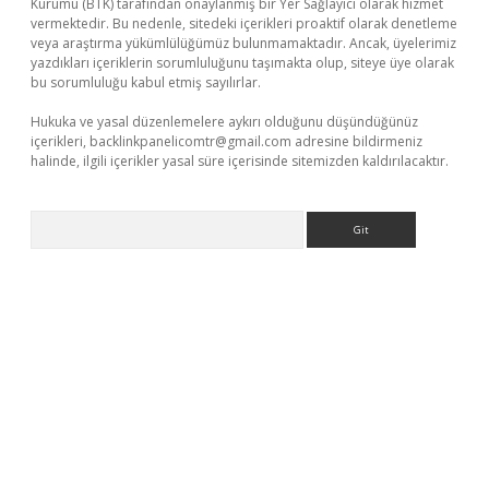
Kurumu (BTK) tarafından onaylanmış bir Yer Sağlayıcı olarak hizmet
vermektedir. Bu nedenle, sitedeki içerikleri proaktif olarak denetleme
veya araştırma yükümlülüğümüz bulunmamaktadır. Ancak, üyelerimiz
yazdıkları içeriklerin sorumluluğunu taşımakta olup, siteye üye olarak
bu sorumluluğu kabul etmiş sayılırlar.
Hukuka ve yasal düzenlemelere aykırı olduğunu düşündüğünüz
içerikleri,
backlinkpanelicomtr@gmail.com
adresine bildirmeniz
halinde, ilgili içerikler yasal süre içerisinde sitemizden kaldırılacaktır.
Arama
exper
betexpergir.net