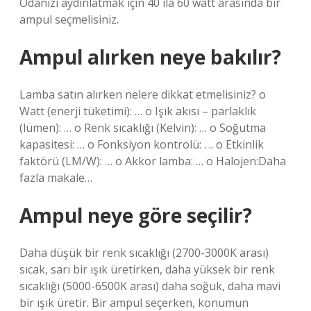
Odanızı aydınlatmak için 40 ila 60 watt arasında bir
ampul seçmelisiniz.
Ampul alırken neye bakılır?
Lamba satın alırken nelere dikkat etmelisiniz? o
Watt (enerji tüketimi): … o Işık akısı – parlaklık
(lümen): … o Renk sıcaklığı (Kelvin): … o Soğutma
kapasitesi: … o Fonksiyon kontrolü: . .. o Etkinlik
faktörü (LM/W): … o Akkor lamba: … o Halojen:Daha
fazla makale…
Ampul neye göre seçilir?
Daha düşük bir renk sıcaklığı (2700-3000K arası)
sıcak, sarı bir ışık üretirken, daha yüksek bir renk
sıcaklığı (5000-6500K arası) daha soğuk, daha mavi
bir ışık üretir. Bir ampul seçerken, konumun