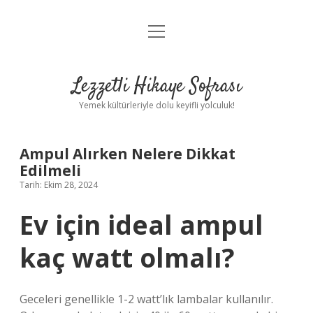
menüyü
Anasayfa
aç
Gizlilik Politikası
Lezzetli Hikaye Sofrası
Yasal Uyarı
Yemek kültürleriyle dolu keyifli yolculuk!
Hakkımızda
Ampul Alırken Nelere Dikkat
Edilmeli
Tarih: Ekim 28, 2024
Ev için ideal ampul
kaç watt olmalı?
Geceleri genellikle 1-2 watt’lık lambalar kullanılır.