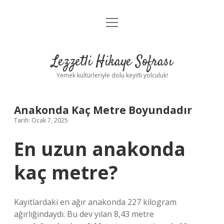
menüyü
Anasayfa
aç
Gizlilik Politikası
Lezzetli Hikaye Sofrası
Yasal Uyarı
Yemek kültürleriyle dolu keyifli yolculuk!
Hakkımızda
Anakonda Kaç Metre Boyundadır
Tarih: Ocak 7, 2025
En uzun anakonda
kaç metre?
Kayıtlardaki en ağır anakonda 227 kilogram
ağırlığındaydı. Bu dev yılan 8,43 metre