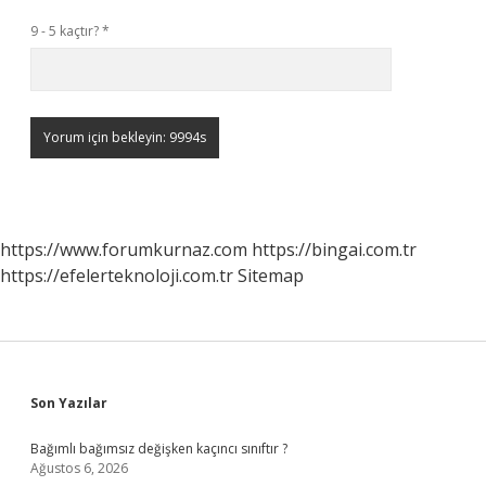
9 - 5 kaçtır?
*
https://www.forumkurnaz.com
https://bingai.com.tr
https://efelerteknoloji.com.tr
Sitemap
Sidebar
Son Yazılar
Bağımlı bağımsız değişken kaçıncı sınıftır ?
Ağustos 6, 2026