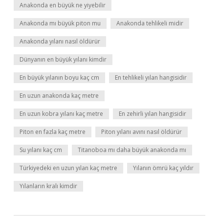
Anakonda en büyük ne yiyebilir
Anakonda mı büyük piton mu
Anakonda tehlikeli midir
Anakonda yılanı nasıl öldürür
Dünyanın en büyük yılanı kimdir
En büyük yılanın boyu kaç cm
En tehlikeli yılan hangisidir
En uzun anakonda kaç metre
En uzun kobra yılanı kaç metre
En zehirli yılan hangisidir
Piton en fazla kaç metre
Piton yılanı avını nasıl öldürür
Su yılanı kaç cm
Titanoboa mı daha büyük anakonda mı
Türkiyedeki en uzun yılan kaç metre
Yılanın ömrü kaç yıldır
Yılanların kralı kimdir