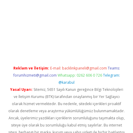
texper
betexpergir.net
Reklam ve İletişim:
E-mail:
backlinkpaneli@gmail.com
Teams:
forumhizmeti@gmail.com
Whatsapp: 0262 606 0 726
Telegram:
@karabul
Yasal Uyarı:
Sitemiz, 5651 Sayılı Kanun gereğince Bilgi Teknolojileri
ve İletişim Kurumu (BTK) tarafından onaylanmış bir Yer Sağlayıcı
olarak hizmet vermektedir. Bu nedenle, sitedeki içerikleri proaktif
olarak denetleme veya araştırma yükümlülüğümüz bulunmamaktadır.
Ancak, üyelerimiz yazdıkları içeriklerin sorumluluğunu taşımakta olup,
siteye üye olarak bu sorumluluğu kabul etmiş sayılırlar. Bu internet
sitesi, herhangi bir marka, kurum veya şahıs şirketi ile hiçbir bağlantısı