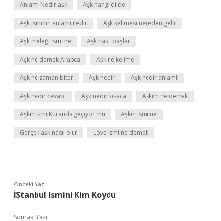
Anlamı Nedir aşk
Aşk hangi dilde
Aşk isminin anlamı nedir
Aşk kelimesi nereden gelir
Aşk meleği ismi ne
Aşk nasıl başlar
Aşk ne demek Arapça
Aşk ne kelime
Aşk ne zaman biter
Aşk nedir
Aşk nedir anlamlı
Aşk nedir cevabı
Aşk nedir kısaca
Askim ne demek
Aşkın ismi Kuranda geçiyor mu
Aşkın ismi ne
Gerçek aşk nasıl olur
Love ismi ne demek
Önceki Yazı
İStanbul Ismini Kim Koydu
Sonraki Yazı