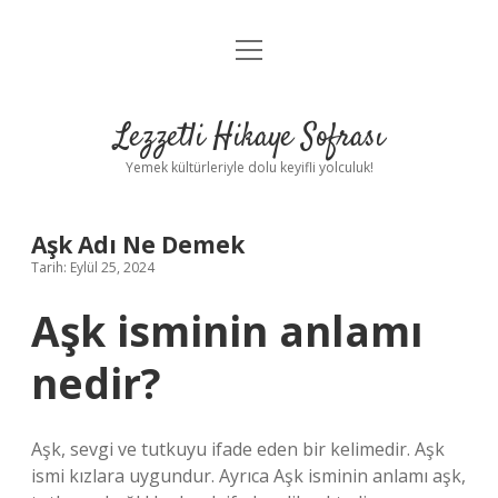
menüyü
Anasayfa
aç
Gizlilik Politikası
Lezzetli Hikaye Sofrası
Yasal Uyarı
Yemek kültürleriyle dolu keyifli yolculuk!
Hakkımızda
Aşk Adı Ne Demek
Tarih: Eylül 25, 2024
Aşk isminin anlamı
nedir?
Aşk, sevgi ve tutkuyu ifade eden bir kelimedir. Aşk
ismi kızlara uygundur. Ayrıca Aşk isminin anlamı aşk,