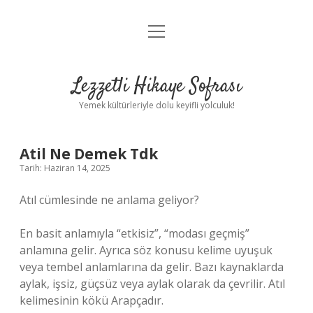
menüyü
Anasayfa
aç
Gizlilik Politikası
Lezzetli Hikaye Sofrası
Yasal Uyarı
Yemek kültürleriyle dolu keyifli yolculuk!
Hakkımızda
Atil Ne Demek Tdk
Tarih: Haziran 14, 2025
Atıl cümlesinde ne anlama geliyor?
En basit anlamıyla “etkisiz”, “modası geçmiş”
anlamına gelir. Ayrıca söz konusu kelime uyuşuk
veya tembel anlamlarına da gelir. Bazı kaynaklarda
aylak, işsiz, güçsüz veya aylak olarak da çevrilir. Atıl
kelimesinin kökü Arapçadır.