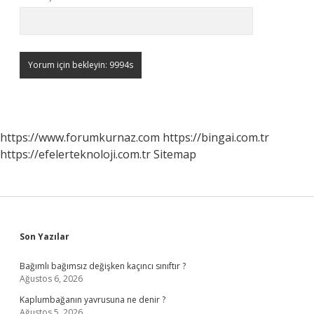
https://www.forumkurnaz.com
https://bingai.com.tr
https://efelerteknoloji.com.tr
Sitemap
Sidebar
Son Yazılar
Bağımlı bağımsız değişken kaçıncı sınıftır ?
Ağustos 6, 2026
Kaplumbağanın yavrusuna ne denir ?
Ağustos 5, 2026