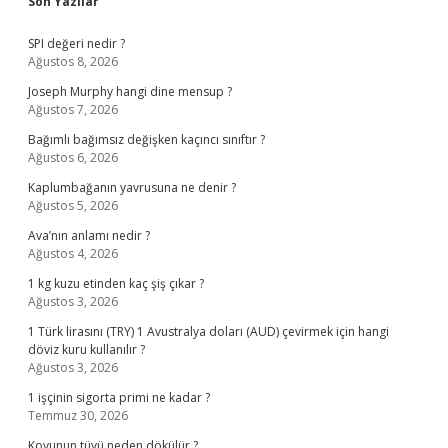
Sidebar
Son Yazılar
SPI değeri nedir ?
Ağustos 8, 2026
Joseph Murphy hangi dine mensup ?
Ağustos 7, 2026
Bağımlı bağımsız değişken kaçıncı sınıftır ?
Ağustos 6, 2026
Kaplumbağanın yavrusuna ne denir ?
Ağustos 5, 2026
Ava’nın anlamı nedir ?
Ağustos 4, 2026
1 kg kuzu etinden kaç şiş çıkar ?
Ağustos 3, 2026
1 Türk lirasını (TRY) 1 Avustralya doları (AUD) çevirmek için hangi
döviz kuru kullanılır ?
Ağustos 3, 2026
1 işçinin sigorta primi ne kadar ?
Temmuz 30, 2026
Koyunun tüyü neden dökülür ?