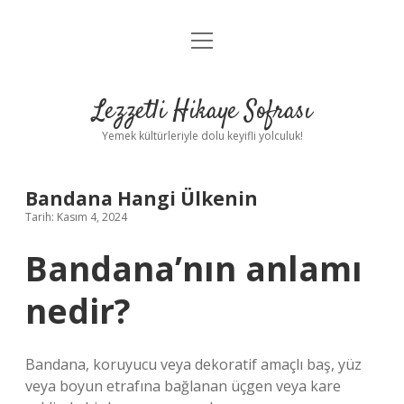
menüyü
Anasayfa
aç
Gizlilik Politikası
Lezzetli Hikaye Sofrası
Yasal Uyarı
Yemek kültürleriyle dolu keyifli yolculuk!
Hakkımızda
Bandana Hangi Ülkenin
Tarih: Kasım 4, 2024
Bandana’nın anlamı
nedir?
Bandana, koruyucu veya dekoratif amaçlı baş, yüz
veya boyun etrafına bağlanan üçgen veya kare