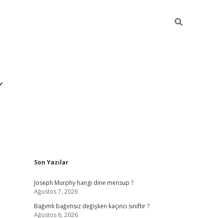
ı
Sidebar
Son Yazılar
betexper
betexpergir.net
Joseph Murphy hangi dine mensup ?
Ağustos 7, 2026
Bağımlı bağımsız değişken kaçıncı sınıftır ?
Ağustos 6, 2026