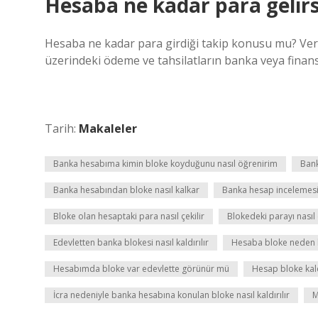
Hesaba ne kadar para gelirs
Hesaba ne kadar para girdiği takip konusu mu? Vergi
üzerindeki ödeme ve tahsilatların banka veya finans 
Tarih:
Makaleler
Banka hesabıma kimin bloke koyduğunu nasıl öğrenirim
Bank
Banka hesabından bloke nasıl kalkar
Banka hesap incelemesi
Bloke olan hesaptaki para nasıl çekilir
Blokedeki parayı nasıl
Edevletten banka blokesi nasıl kaldırılır
Hesaba bloke neden 
Hesabımda bloke var edevlette görünür mü
Hesap bloke kal
İcra nedeniyle banka hesabına konulan bloke nasıl kaldırılır
M