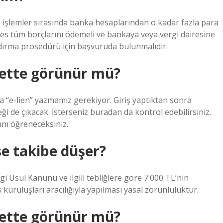
n işlemler sırasında banka hesaplarından o kadar fazla para
rkes tüm borçlarını ödemeli ve bankaya veya vergi dairesine
ldırma prosedürü için başvuruda bulunmalıdır.
lette görünür mü?
a “e-lien” yazmamız gerekiyor. Giriş yaptıktan sonra
i de çıkacak. İsterseniz buradan da kontrol edebilirsiniz.
nı öğreneceksiniz.
e takibe düşer?
 Usul Kanunu ve ilgili tebliğlere göre 7.000 TL’nin
kuruluşları aracılığıyla yapılması yasal zorunluluktur.
lette görünür mü?