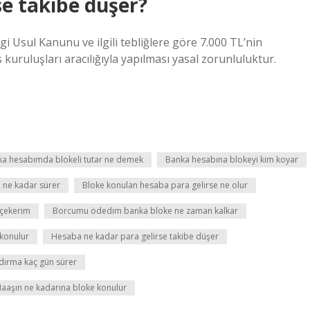
e takibe düşer?
 Usul Kanunu ve ilgili tebliğlere göre 7.000 TL’nin
kuruluşları aracılığıyla yapılması yasal zorunluluktur.
a hesabımda blokeli tutar ne demek
Banka hesabına blokeyi kim koyar
 ne kadar sürer
Bloke konulan hesaba para gelirse ne olur
 çekerim
Borcumu ödedim banka bloke ne zaman kalkar
konulur
Hesaba ne kadar para gelirse takibe düşer
dırma kaç gün sürer
aaşın ne kadarına bloke konulur