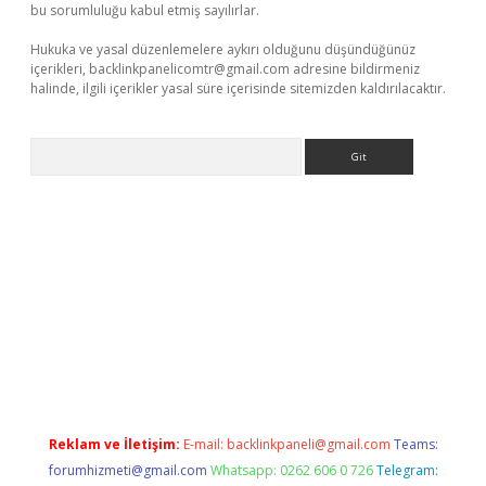
bu sorumluluğu kabul etmiş sayılırlar.
Hukuka ve yasal düzenlemelere aykırı olduğunu düşündüğünüz
içerikleri,
backlinkpanelicomtr@gmail.com
adresine bildirmeniz
halinde, ilgili içerikler yasal süre içerisinde sitemizden kaldırılacaktır.
Arama
etexper
betexpergir.net
Reklam ve İletişim:
E-mail:
backlinkpaneli@gmail.com
Teams:
forumhizmeti@gmail.com
Whatsapp: 0262 606 0 726
Telegram: