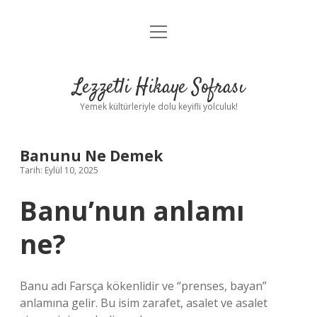
menüyü
Anasayfa
aç
Gizlilik Politikası
Lezzetli Hikaye Sofrası
Yasal Uyarı
Yemek kültürleriyle dolu keyifli yolculuk!
Hakkımızda
Banunu Ne Demek
Tarih: Eylül 10, 2025
Banu’nun anlamı
ne?
Banu adı Farsça kökenlidir ve “prenses, bayan”
anlamına gelir. Bu isim zarafet, asalet ve asalet