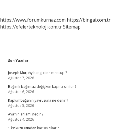
https://www.forumkurnaz.com
https://bingai.com.tr
https://efelerteknoloji.com.tr
Sitemap
Sidebar
Son Yazılar
Joseph Murphy hangi dine mensup ?
Ağustos 7, 2026
Bağımlı bağımsız değişken kaçıncı sınıftır ?
Ağustos 6, 2026
Kaplumbağanın yavrusuna ne denir ?
Ağustos 5, 2026
Ava’nın anlamı nedir ?
Ağustos 4, 2026
1 kg kuzu etinden kaç şiş çıkar ?