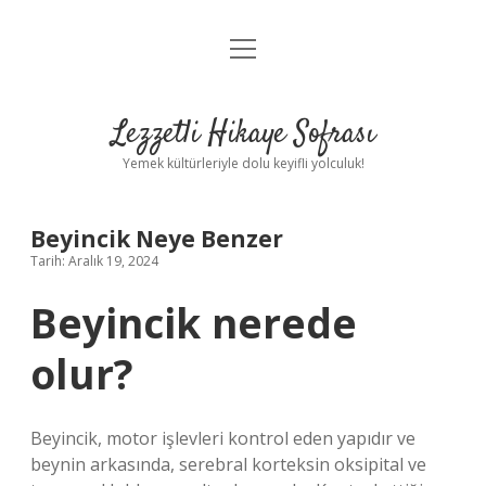
menüyü
Anasayfa
aç
Gizlilik Politikası
Lezzetli Hikaye Sofrası
Yasal Uyarı
Yemek kültürleriyle dolu keyifli yolculuk!
Hakkımızda
Beyincik Neye Benzer
Tarih: Aralık 19, 2024
Beyincik nerede
olur?
Beyincik, motor işlevleri kontrol eden yapıdır ve
beynin arkasında, serebral korteksin oksipital ve