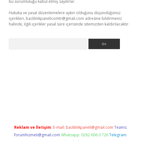
bu sorumluluğu kabul etmiş sayılırlar.
Hukuka ve yasal düzenlemelere aykırı olduğunu düşündüğünüz
içerikleri,
backlinkpanelicomtr@gmail.com
adresine bildirmeniz
halinde, ilgili içerikler yasal süre içerisinde sitemizden kaldırılacaktır.
Arama
exper
betexpergir.net
Reklam ve İletişim:
E-mail:
backlinkpaneli@gmail.com
Teams:
forumhizmeti@gmail.com
Whatsapp: 0262 606 0 726
Telegram: