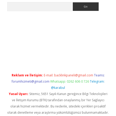
Arama
et
Reklam ve İletişim:
E-mail:
backlinkpaneli@gmail.com
Teams:
forumhizmeti@gmail.com
Whatsapp: 0262 606 0 726
Telegram:
@karabul
Yasal Uyarı:
Sitemiz, 5651 Sayılı Kanun gereğince Bilgi Teknolojileri
ve İletişim Kurumu (BTK) tarafından onaylanmış bir Yer Sağlayıcı
olarak hizmet vermektedir. Bu nedenle, sitedeki içerikleri proaktif
olarak denetleme veya araştırma yükümlülüğümüz bulunmamaktadır.