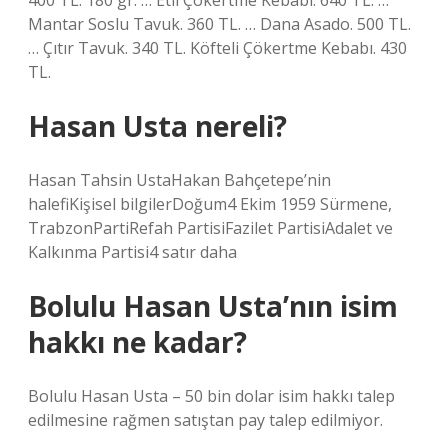
400 TL. 180 gr. … Etli Çökertme Kebabı. 640 TL. …
Mantar Soslu Tavuk. 360 TL. … Dana Asado. 500 TL.
… Çıtır Tavuk. 340 TL. Köfteli Çökertme Kebabı. 430
TL.
Hasan Usta nereli?
Hasan Tahsin UstaHakan Bahçetepe’nin
halefiKişisel bilgilerDoğum4 Ekim 1959 Sürmene,
TrabzonPartiRefah PartisiFazilet PartisiAdalet ve
Kalkınma Partisi4 satır daha
Bolulu Hasan Usta’nın isim
hakkı ne kadar?
Bolulu Hasan Usta – 50 bin dolar isim hakkı talep
edilmesine rağmen satıştan pay talep edilmiyor.