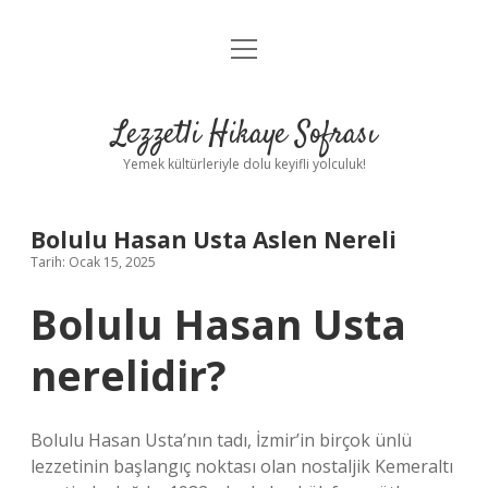
menüyü
Anasayfa
aç
Gizlilik Politikası
Lezzetli Hikaye Sofrası
Yasal Uyarı
Yemek kültürleriyle dolu keyifli yolculuk!
Hakkımızda
Bolulu Hasan Usta Aslen Nereli
Tarih: Ocak 15, 2025
Bolulu Hasan Usta
nerelidir?
Bolulu Hasan Usta’nın tadı, İzmir’in birçok ünlü
lezzetinin başlangıç ​​noktası olan nostaljik Kemeraltı