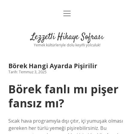
menüyü
Anasayfa
aç
Gizlilik Politikası
Lezzetli Hikaye Sofrası
Yasal Uyarı
Yemek kültürleriyle dolu keyifli yolculuk!
Hakkımızda
Börek Hangi Ayarda Pişirilir
Tarih: Temmuz 3, 2025
Börek fanlı mı pişer
fansız mı?
Sıcak hava programıyla dışı çıtır, içi yumuşak olması
gereken her türlü yemeği pişirebilirsiniz. Bu