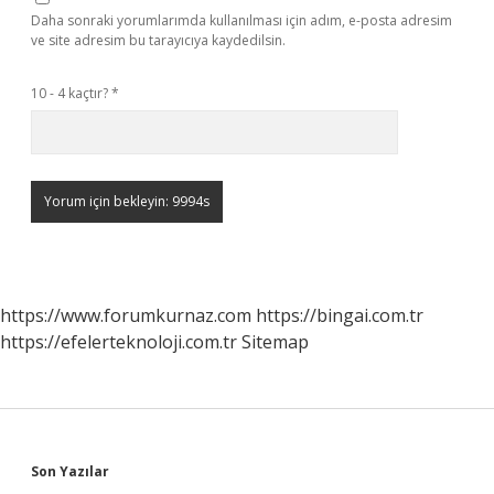
Daha sonraki yorumlarımda kullanılması için adım, e-posta adresim
ve site adresim bu tarayıcıya kaydedilsin.
10 - 4 kaçtır?
*
https://www.forumkurnaz.com
https://bingai.com.tr
https://efelerteknoloji.com.tr
Sitemap
Sidebar
Son Yazılar