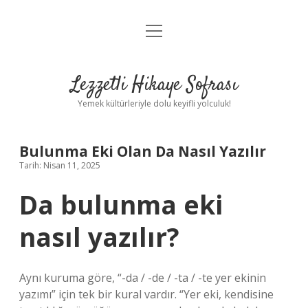
menüyü
Anasayfa
aç
Gizlilik Politikası
Lezzetli Hikaye Sofrası
Yasal Uyarı
Yemek kültürleriyle dolu keyifli yolculuk!
Hakkımızda
Bulunma Eki Olan Da Nasıl Yazılır
Tarih: Nisan 11, 2025
Da bulunma eki
nasıl yazılır?
Aynı kuruma göre, “-da / -de / -ta / -te yer ekinin
yazımı” için tek bir kural vardır. “Yer eki, kendisine