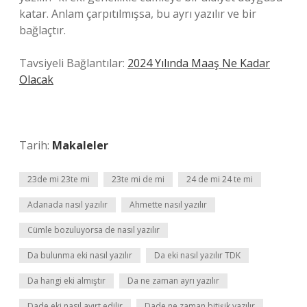
katar. Anlam çarpıtılmışsa, bu ayrı yazılır ve bir
bağlaçtır.
Tavsiyeli Bağlantılar:
2024 Yılında Maaş Ne Kadar
Olacak
Tarih:
Makaleler
23de mi 23te mi
23te mi de mi
24 de mi 24 te mi
Adanada nasıl yazılır
Ahmette nasıl yazılır
Cümle bozuluyorsa de nasıl yazılır
Da bulunma eki nasıl yazılır
Da eki nasıl yazılır TDK
Da hangi eki almıştır
Da ne zaman ayrı yazılır
Dade eki nasıl ayırt edilir
Dade ne zaman bitişik yazılır