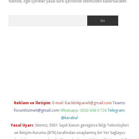
halinde, ilgili içerikler yasal süre içerisinde sitemizden kaldırılacaktır.
Arama
betexper
betexpergir.net
Reklam ve İletişim:
E-mail:
backlinkpaneli@gmail.com
Teams:
forumhizmeti@gmail.com
Whatsapp: 0262 606 0 726
Telegram:
@karabul
Yasal Uyarı:
Sitemiz, 5651 Sayılı Kanun gereğince Bilgi Teknolojileri
ve İletişim Kurumu (BTK) tarafından onaylanmış bir Yer Sağlayıcı