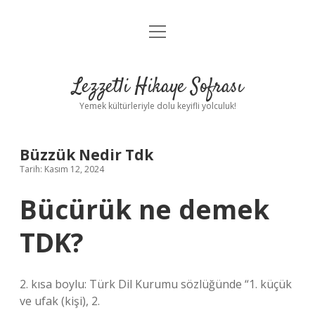
menüyü
Anasayfa
aç
Gizlilik Politikası
Lezzetli Hikaye Sofrası
Yasal Uyarı
Yemek kültürleriyle dolu keyifli yolculuk!
Hakkımızda
Büzzük Nedir Tdk
Tarih: Kasım 12, 2024
Bücürük ne demek
TDK?
2. kısa boylu: Türk Dil Kurumu sözlüğünde “1. küçük
ve ufak (kişi), 2.