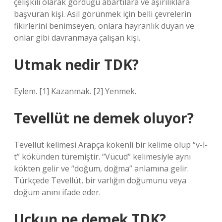
çelişkili olarak gördüğü abartılara ve aşırılıklara
başvuran kişi. Asil görünmek için belli çevrelerin
fikirlerini benimseyen, onlara hayranlık duyan ve
onlar gibi davranmaya çalışan kişi.
Utmak nedir TDK?
Eylem. [1] Kazanmak. [2] Yenmek.
Tevellüt ne demek oluyor?
Tevellüt kelimesi Arapça kökenli bir kelime olup “v-l-
t” kökünden türemiştir. “Vücud” kelimesiyle aynı
kökten gelir ve “doğum, doğma” anlamına gelir.
Türkçede Tevellüt, bir varlığın doğumunu veya
doğum anını ifade eder.
Uckun ne demek TDK?