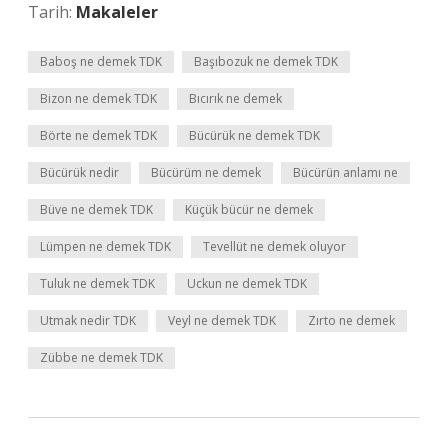
Tarih:
Makaleler
Baboş ne demek TDK
Başıbozuk ne demek TDK
Bizon ne demek TDK
Bıcırık ne demek
Börte ne demek TDK
Bücürük ne demek TDK
Bücürük nedir
Bücürüm ne demek
Bücürün anlamı ne
Büve ne demek TDK
Küçük bücür ne demek
Lümpen ne demek TDK
Tevellüt ne demek oluyor
Tuluk ne demek TDK
Uckun ne demek TDK
Utmak nedir TDK
Veyl ne demek TDK
Zırto ne demek
Zübbe ne demek TDK