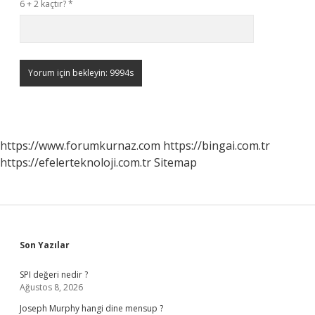
6 + 2 kaçtır?
*
https://www.forumkurnaz.com
https://bingai.com.tr
https://efelerteknoloji.com.tr
Sitemap
Sidebar
Son Yazılar
SPI değeri nedir ?
Ağustos 8, 2026
Joseph Murphy hangi dine mensup ?