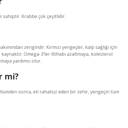
?
 sahiptir. Krabbe çok çeşitlidir.
bakımından zengindir. Kırmızı yengeçler, kalp sağlığı için
 kaynaktır. Omega-3’ler iltihabı azaltmaya, kolesterol
tmaya yardımcı olur.
r mi?
ümden sonra, eti rahatsız eden bir zehir, yengeçin tüm