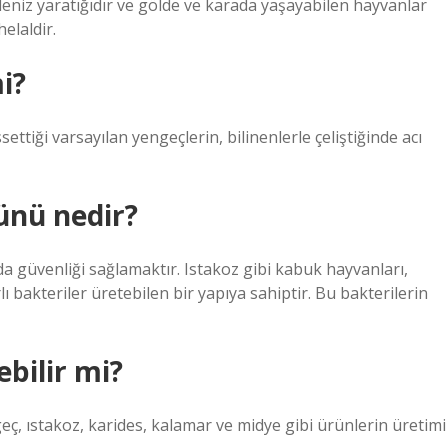
 deniz yaratığıdır ve gölde ve karada yaşayabilen hayvanlar
elaldir.
i?
settiği varsayılan yengeçlerin, bilinenlerle çeliştiğinde acı
rünü nedir?
da güvenliği sağlamaktır. Istakoz gibi kabuk hayvanları,
ı bakteriler üretebilen bir yapıya sahiptir. Bu bakterilerin
bilir mi?
ngeç, ıstakoz, karides, kalamar ve midye gibi ürünlerin üretimi