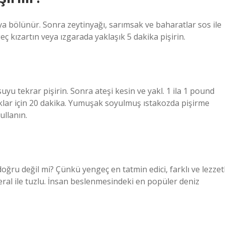
a bölünür. Sonra zeytinyağı, sarımsak ve baharatlar sos ile
eç kızartın veya ızgarada yaklaşık 5 dakika pişirin.
uyu tekrar pişirin. Sonra ateşi kesin ve yakl. 1 ila 1 pound
klar için 20 dakika. Yumuşak soyulmuş ıstakozda pişirme
ullanın.
ğru değil mi? Çünkü yengeç en tatmin edici, farklı ve lezzetl
neral ile tuzlu. İnsan beslenmesindeki en popüler deniz