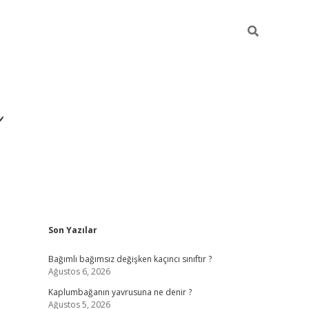
ı
Sidebar
Son Yazılar
betexper
betexpergir.net
Bağımlı bağımsız değişken kaçıncı sınıftır ?
Ağustos 6, 2026
Kaplumbağanın yavrusuna ne denir ?
Ağustos 5, 2026