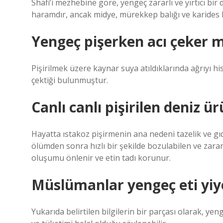
Shafi’i mezhebine göre, yengeç zararlı ve yırtıcı bir
haramdır, ancak midye, mürekkep balığı ve karides h
Yengeç pişerken acı çeker m
Pişirilmek üzere kaynar suya atıldıklarında ağrıyı his
çektiği bulunmuştur.
Canlı canlı pişirilen deniz ü
Hayatta ıstakoz pişirmenin ana nedeni tazelik ve gı
ölümden sonra hızlı bir şekilde bozulabilen ve zararl
oluşumu önlenir ve etin tadı korunur.
Müslümanlar yengeç eti yiye
Yukarıda belirtilen bilgilerin bir parçası olarak, ye