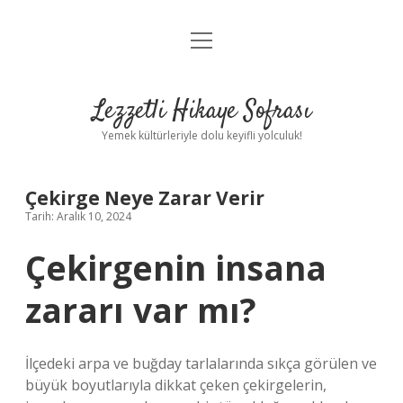
menüyü
Anasayfa
aç
Gizlilik Politikası
Lezzetli Hikaye Sofrası
Yasal Uyarı
Yemek kültürleriyle dolu keyifli yolculuk!
Hakkımızda
Çekirge Neye Zarar Verir
Tarih: Aralık 10, 2024
Çekirgenin insana
zararı var mı?
İlçedeki arpa ve buğday tarlalarında sıkça görülen ve
büyük boyutlarıyla dikkat çeken çekirgelerin,