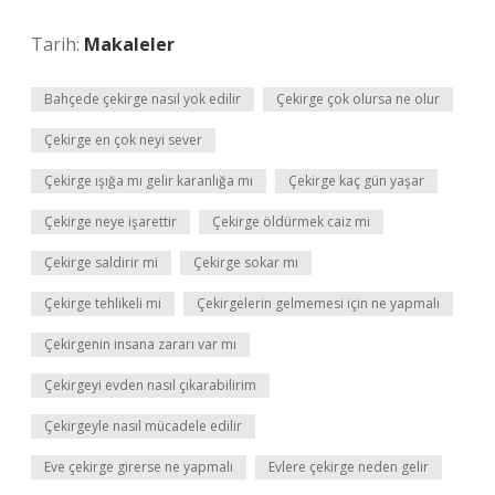
Tarih:
Makaleler
Bahçede çekirge nasıl yok edilir
Çekirge çok olursa ne olur
Çekirge en çok neyi sever
Çekirge ışığa mı gelir karanlığa mı
Çekirge kaç gün yaşar
Çekirge neye işarettir
Çekirge öldürmek caiz mi
Çekirge saldirir mi
Çekirge sokar mı
Çekirge tehlikeli mi
Çekirgelerin gelmemesi için ne yapmalı
Çekirgenin insana zararı var mı
Çekirgeyi evden nasıl çıkarabilirim
Çekirgeyle nasıl mücadele edilir
Eve çekirge girerse ne yapmalı
Evlere çekirge neden gelir