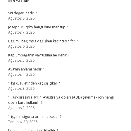
Sidebar
Son Yazılar
SPI değeri nedir ?
Ağustos 8, 2026
Joseph Murphy hangi dine mensup ?
Ağustos 7, 2026
Bağımlı bağımsız değişken kaçıncı sınıftır ?
Ağustos 6, 2026
Kaplumbağanın yavrusuna ne denir ?
Ağustos 5, 2026
Ava’nın anlamı nedir ?
Ağustos 4, 2026
1 kg kuzu etinden kaç şiş çıkar ?
Ağustos 3, 2026
1 Türk lirasını (TRY) 1 Avustralya doları (AUD) çevirmek için hangi
döviz kuru kullanılır ?
Ağustos 3, 2026
1 işçinin sigorta primi ne kadar ?
Temmuz 30, 2026
Koyunun tüyü neden dökülür ?