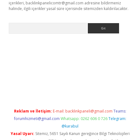
içerikleri,
backlinkpanelicomtr@gmail.com
adresine bildirmeniz
halinde, ilgili içerikler yasal süre içerisinde sitemizden kaldırılacaktır.
Arama
t
Reklam ve İletişim:
E-mail:
backlinkpaneli@gmail.com
Teams:
forumhizmeti@gmail.com
Whatsapp: 0262 606 0 726
Telegram:
@karabul
Yasal Uyarı:
Sitemiz, 5651 Sayılı Kanun gereğince Bilgi Teknolojileri