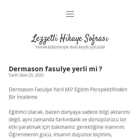
menüyü
Anasayfa
aç
Gizlilik Politikası
Lezzetli Hikaye Sofrası
Yasal Uyarı
Yemek kültürleriyle dolu keyifli yolculuk!
Hakkımızda
Dermason fasulye yerli mi ?
Tarih: Ekim 25, 2025
Dermason Fasulye Yerli Mi? Eğitim Perspektifinden
Bir İnceleme
Eğitimci olarak, bazen dünyaya sadece bilgi aktarımı
değil, aynı zamanda farkındalık ve dönüştürücü bir
etki yaratmak için bakmamız gerektiğine inanırım.
Öğrenmenin gücü, insanın düşünce biçimini,