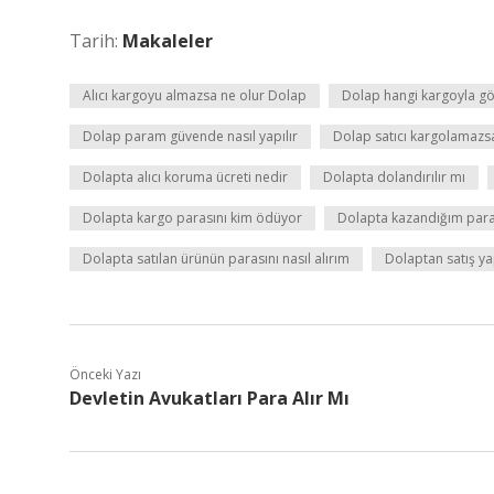
Tarih:
Makaleler
Alıcı kargoyu almazsa ne olur Dolap
Dolap hangi kargoyla g
Dolap param güvende nasıl yapılır
Dolap satıcı kargolamazs
Dolapta alıcı koruma ücreti nedir
Dolapta dolandırılır mı
Dolapta kargo parasını kim ödüyor
Dolapta kazandığım paray
Dolapta satılan ürünün parasını nasıl alırım
Dolaptan satış y
Önceki Yazı
Devletin Avukatları Para Alır Mı