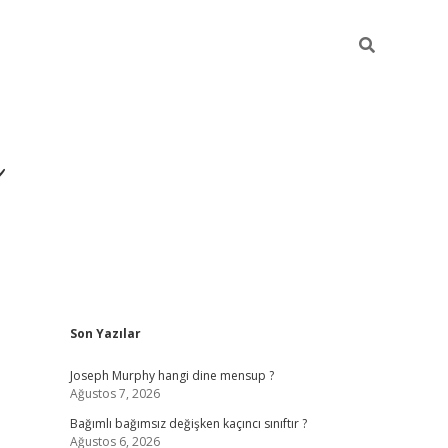
ı
Sidebar
Son Yazılar
betexper
betexpergir.net
Joseph Murphy hangi dine mensup ?
Ağustos 7, 2026
Bağımlı bağımsız değişken kaçıncı sınıftır ?
Ağustos 6, 2026