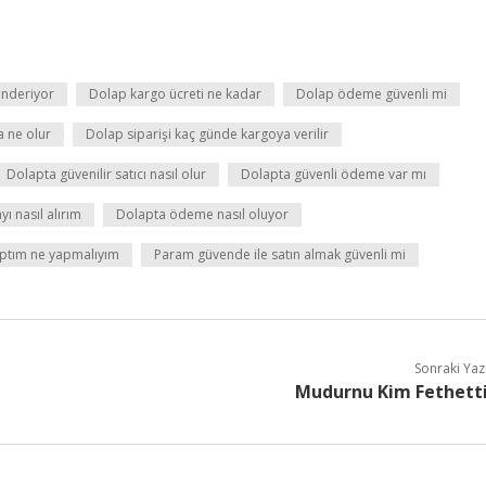
önderiyor
Dolap kargo ücreti ne kadar
Dolap ödeme güvenli mi
a ne olur
Dolap siparişi kaç günde kargoya verilir
Dolapta güvenilir satıcı nasıl olur
Dolapta güvenli ödeme var mı
ı nasıl alırım
Dolapta ödeme nasıl oluyor
aptım ne yapmalıyım
Param güvende ile satın almak güvenli mi
Sonraki Yaz
Mudurnu Kim Fethett