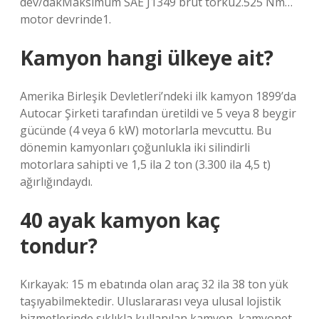
dev/dakMaksimum SAE J1349 brüt torku2.525 Nm…
motor devrinde1.
Kamyon hangi ülkeye ait?
Amerika Birleşik Devletleri’ndeki ilk kamyon 1899’da
Autocar Şirketi tarafından üretildi ve 5 veya 8 beygir
gücünde (4 veya 6 kW) motorlarla mevcuttu. Bu
dönemin kamyonları çoğunlukla iki silindirli
motorlara sahipti ve 1,5 ila 2 ton (3.300 ila 4,5 t)
ağırlığındaydı.
40 ayak kamyon kaç
tondur?
Kırkayak: 15 m ebatında olan araç 32 ila 38 ton yük
taşıyabilmektedir. Uluslararası veya ulusal lojistik
hizmetlerinde sıklıkla kullanılan kamyon, kamyonet