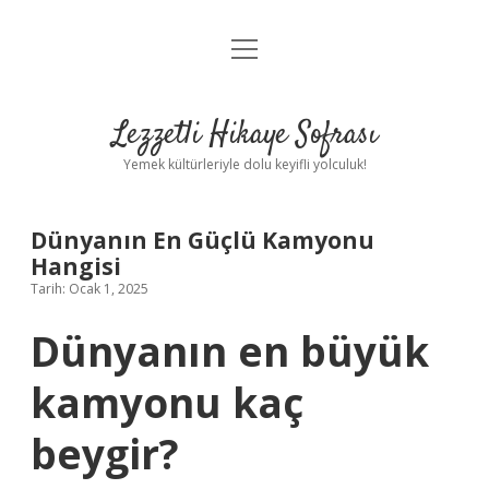
menüyü
Anasayfa
aç
Gizlilik Politikası
Lezzetli Hikaye Sofrası
Yasal Uyarı
Yemek kültürleriyle dolu keyifli yolculuk!
Hakkımızda
Dünyanın En Güçlü Kamyonu
Hangisi
Tarih: Ocak 1, 2025
Dünyanın en büyük
kamyonu kaç
beygir?