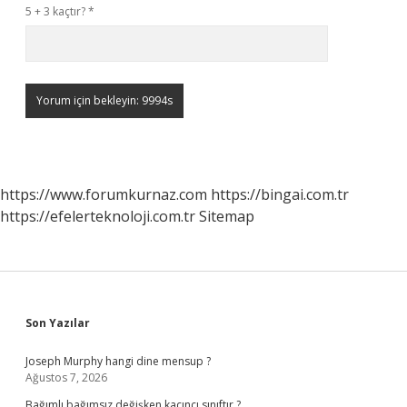
5 + 3 kaçtır?
*
https://www.forumkurnaz.com
https://bingai.com.tr
https://efelerteknoloji.com.tr
Sitemap
Sidebar
Son Yazılar
Joseph Murphy hangi dine mensup ?
Ağustos 7, 2026
Bağımlı bağımsız değişken kaçıncı sınıftır ?