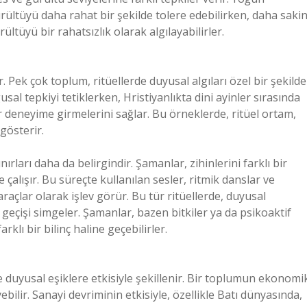
rültüyü daha rahat bir şekilde tolere edebilirken, daha saki
ltüyü bir rahatsızlık olarak algılayabilirler.
. Pek çok toplum, ritüellerde duyusal algıları özel bir şekilde
usal tepkiyi tetiklerken, Hristiyanlıkta dini ayinler sırasında
ir deneyime girmelerini sağlar. Bu örneklerde, ritüel ortam,
 gösterir.
ırları daha da belirgindir. Şamanlar, zihinlerini farklı bir
çalışır. Bu süreçte kullanılan sesler, ritmik danslar ve
raçlar olarak işlev görür. Bu tür ritüellerde, duyusal
ğe geçişi simgeler. Şamanlar, bazen bitkiler ya da psikoaktif
rklı bir bilinç haline geçebilirler.
le duyusal eşiklere etkisiyle şekillenir. Bir toplumun ekonomi
eyebilir. Sanayi devriminin etkisiyle, özellikle Batı dünyasında,