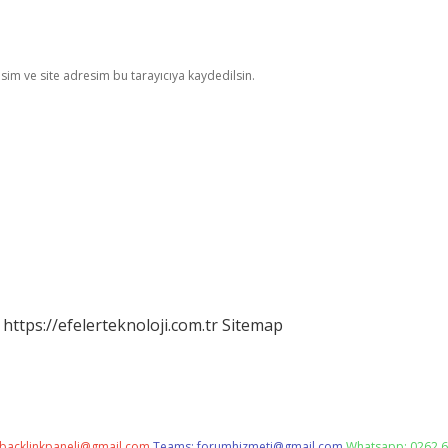
im ve site adresim bu tarayıcıya kaydedilsin.
https://efelerteknoloji.com.tr
Sitemap
backlinkpaneli@gmail.com
Teams:
forumhizmeti@gmail.com
Whatsapp: 0262 6