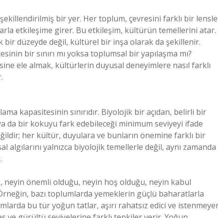
ekillendirilmiş bir yer. Her toplum, çevresini farklı bir lensle
larla etkileşime girer. Bu etkileşim, kültürün temellerini atar.
 bir düzeyde değil, kültürel bir inşa olarak da şekillenir.
esinin bir sınırı mı yoksa toplumsal bir yapılaşma mı?
sine ele almak, kültürlerin duyusal deneyimlere nasıl farklı
.
ama kapasitesinin sınırıdır. Biyolojik bir açıdan, belirli bir
 ya da bir kokuyu fark edebileceği minimum seviyeyi ifade
eğildir; her kültür, duyulara ve bunların önemine farklı bir
usal algılarını yalnızca biyolojik temellerle değil, aynı zamanda
.
ken, neyin önemli olduğu, neyin hoş olduğu, neyin kabul
. Örneğin, bazı toplumlarda yemeklerin güçlü baharatlarla
umlarda bu tür yoğun tatlar, aşırı rahatsız edici ve istenmeye
ses ve gürültü seviyelerine farklı tepkiler verir. Yoğun