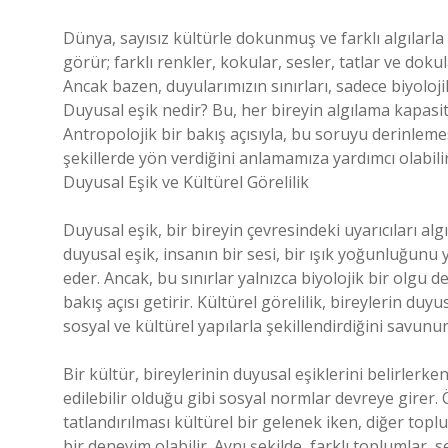
Dünya, sayısız kültürle dokunmuş ve farklı algılarla ş
görür; farklı renkler, kokular, sesler, tatlar ve doku
Ancak bazen, duyularımızın sınırları, sadece biyolojik
Duyusal eşik nedir? Bu, her bireyin algılama kapasit
Antropolojik bir bakış açısıyla, bu soruyu derinleme
şekillerde yön verdiğini anlamamıza yardımcı olabilir
Duyusal Eşik ve Kültürel Görelilik
Duyusal eşik, bir bireyin çevresindeki uyarıcıları algıl
duyusal eşik, insanın bir sesi, bir ışık yoğunluğunu
eder. Ancak, bu sınırlar yalnızca biyolojik bir olgu d
bakış açısı getirir. Kültürel görelilik, bireylerin duy
sosyal ve kültürel yapılarla şekillendirdiğini savunur
Bir kültür, bireylerinin duyusal eşiklerini belirler
edilebilir olduğu gibi sosyal normlar devreye girer
tatlandırılması kültürel bir gelenek iken, diğer topl
bir deneyim olabilir. Aynı şekilde, farklı toplumlar, 