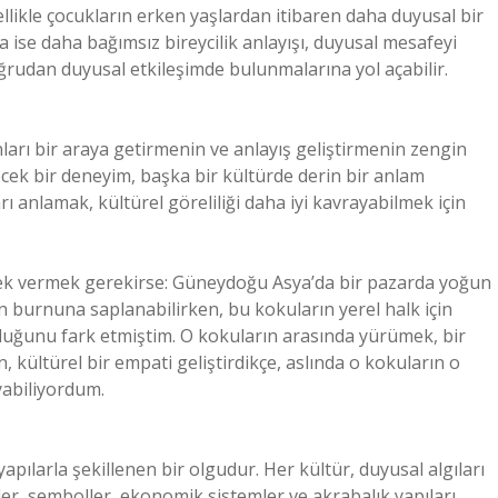
zellikle çocukların erken yaşlardan itibaren daha duyusal bir
 ise daha bağımsız bireycilik anlayışı, duyusal mesafeyi
doğrudan duyusal etkileşimde bulunmalarına yol açabilir.
sanları bir araya getirmenin ve anlayış geliştirmenin zengin
ilecek bir deneyim, başka bir kültürde derin bir anlam
ları anlamak, kültürel göreliliği daha iyi kavrayabilmek için
nek vermek gerekirse: Güneydoğu Asya’da bir pazarda yoğun
n burnuna saplanabilirken, bu kokuların yerel halk için
olduğunu fark etmiştim. O kokuların arasında yürümek, bir
 kültürel bir empati geliştirdikçe, aslında o kokuların o
yabiliyordum.
 yapılarla şekillenen bir olgudur. Her kültür, duyusal algıları
ler, semboller, ekonomik sistemler ve akrabalık yapıları,