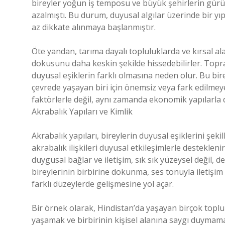
bireyler yoğun iş temposu ve büyük şehirlerin gürü
azalmıştı. Bu durum, duyusal algılar üzerinde bir y
az dikkate alınmaya başlanmıştır.
Öte yandan, tarıma dayalı topluluklarda ve kırsal a
dokusunu daha keskin şekilde hissedebilirler. Topra
duyusal eşiklerin farklı olmasına neden olur. Bu bir
çevrede yaşayan biri için önemsiz veya fark edilmeyen
faktörlerle değil, aynı zamanda ekonomik yapılarla da 
Akrabalık Yapıları ve Kimlik
Akrabalık yapıları, bireylerin duyusal eşiklerini şek
akrabalık ilişkileri duyusal etkileşimlerle destekleni
duygusal bağlar ve iletişim, sık sık yüzeysel değil,
bireylerinin birbirine dokunma, ses tonuyla iletişim
farklı düzeylerde gelişmesine yol açar.
Bir örnek olarak, Hindistan’da yaşayan birçok toplu
yaşamak ve birbirinin kişisel alanına saygı duymama