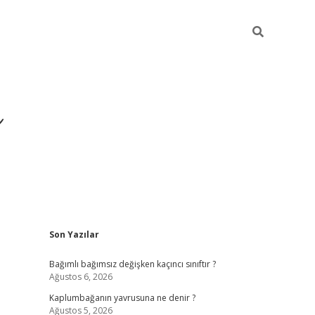
ı
Sidebar
Son Yazılar
betexper
betexpergir.net
Bağımlı bağımsız değişken kaçıncı sınıftır ?
Ağustos 6, 2026
Kaplumbağanın yavrusuna ne denir ?
Ağustos 5, 2026