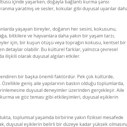
ltüsü içinde yaşarken, doğayla bağlantı kurma şansı
ıpranma yaratmış ve sesler, kokular gibi duyusal uyarılar dah
lanlarda yaşayan bireyler, doğanın her sesini, kokusunu,
ğa, bitkilere ve hayvanlara daha yakın bir yaşam tarzı,
eyler için, bir kuşun ötüşü veya toprağın kokusu, kentsel bir
 detaylar olabilir. Bu kültürel farklar, yalnızca çevresel
ilişkili olarak duyusal algıları etkiler.
illendiren bir başka önemli faktördür. Pek çok kültürde,
r. Özellikle geniş aile yapılarının baskın olduğu toplumlarda,
 derinlemesine duyusal deneyimler üzerinden gerçekleşir. Aile
 kurma ve göz teması gibi etkileşimleri, duyusal eşiklerin
lukta, toplumsal yaşamda birbirine yakın fiziksel mesafede
k, duyusal eşiklerin belirli bir düzeye kadar yüksek olmasın