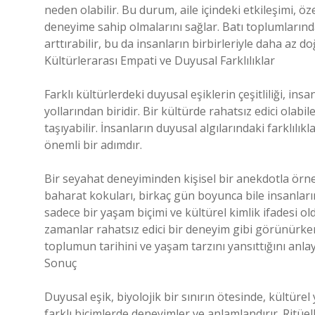
neden olabilir. Bu durum, aile içindeki etkileşimi, ö
deneyime sahip olmalarını sağlar. Batı toplumlarında
arttırabilir, bu da insanların birbirleriyle daha az 
Kültürlerarası Empati ve Duyusal Farklılıklar
Farklı kültürlerdeki duyusal eşiklerin çeşitliliği, in
yollarından biridir. Bir kültürde rahatsız edici olab
taşıyabilir. İnsanların duyusal algılarındaki farklılık
önemli bir adımdır.
Bir seyahat deneyiminden kişisel bir anekdotla ör
baharat kokuları, birkaç gün boyunca bile insanları
sadece bir yaşam biçimi ve kültürel kimlik ifadesi 
zamanlar rahatsız edici bir deneyim gibi görünürken,
toplumun tarihini ve yaşam tarzını yansıttığını anla
Sonuç
Duyusal eşik, biyolojik bir sınırın ötesinde, kültürel
farklı biçimlerde deneyimler ve anlamlandırır. Ritüel