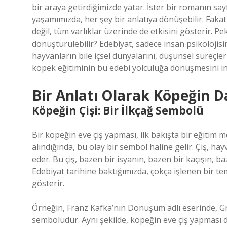
bir araya getirdiğimizde yatar. İster bir romanın sayfa
yaşamımızda, her şey bir anlatıya dönüşebilir. Faka
değil, tüm varlıklar üzerinde de etkisini gösterir. P
dönüştürülebilir? Edebiyat, sadece insan psikolojisi
hayvanların bile içsel dünyalarını, düşünsel süreçle
köpek eğitiminin bu edebi yolculuğa dönüşmesini in
Bir Anlatı Olarak Köpeğin D
Köpeğin Çişi: Bir İlkçağ Sembolü
Bir köpeğin eve çiş yapması, ilk bakışta bir eğitim me
alındığında, bu olay bir sembol haline gelir. Çiş, hay
eder. Bu çiş, bazen bir isyanın, bazen bir kaçışın, baz
Edebiyat tarihine baktığımızda, çokça işlenen bir tema o
gösterir.
Örneğin, Franz Kafka’nın Dönüşüm adlı eserinde, G
sembolüdür. Aynı şekilde, köpeğin eve çiş yapması d