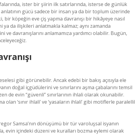
larında, ister bir şiirin ilk satırlarında, isterse de günlük
t anlatının gücü sadece bir insan ya da bir toplum üzerinde
eki, bir köpeğin eve çiş yapma davranışı bir hikâyeye nasıl
ni ya da ilişkileri anlatmakla kalmaz; aynı zamanda
rini ve davranışlarını anlamamıza yardımcı olabilir. Bugün,
celeyeceğiz.
avranışı
selesi gibi görünebilir. Ancak edebi bir bakış açısıyla ele
vanın doğal içgüdülerini ve sınırlarını aşma çabalarını temsil
en de evin “güvenli” sınırlarının ihlali olarak okunabilir.
lan ‘sınır ihlali’ ve ‘yasaların ihlali’ gibi motiflerle paralelli
regor Samsa’nın dönüşümü bir tür varoluşsal isyanın
a, evin içindeki düzeni ve kuralları bozma eylemi olarak