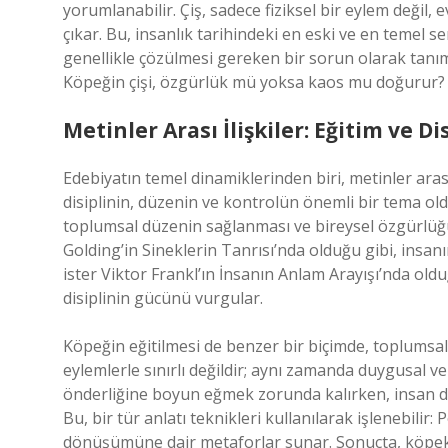
yorumlanabilir. Çiş, sadece fiziksel bir eylem değil,
çıkar. Bu, insanlık tarihindeki en eski ve en temel s
genellikle çözülmesi gereken bir sorun olarak tanı
Köpeğin çişi, özgürlük mü yoksa kaos mu doğurur?
Metinler Arası İlişkiler: Eğitim ve Di
Edebiyatın temel dinamiklerinden biri, metinler arası
disiplinin, düzenin ve kontrolün önemli bir tema old
toplumsal düzenin sağlanması ve bireysel özgürlüğün
Golding’in Sineklerin Tanrısı’nda olduğu gibi, insa
ister Viktor Frankl’ın İnsanın Anlam Arayışı’nda olduğ
disiplinin gücünü vurgular.
Köpeğin eğitilmesi de benzer bir biçimde, toplumsal 
eylemlerle sınırlı değildir; aynı zamanda duygusal ve
önderliğine boyun eğmek zorunda kalırken, insan da
Bu, bir tür anlatı teknikleri kullanılarak işlenebilir
dönüşümüne dair metaforlar sunar. Sonuçta, köpek sa