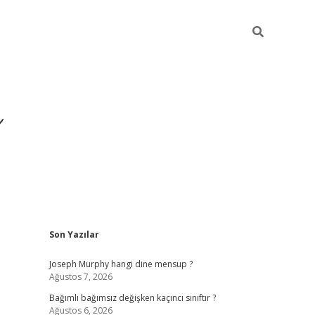
ı
Sidebar
Son Yazılar
betexper
betexpergir.net
Joseph Murphy hangi dine mensup ?
Ağustos 7, 2026
Bağımlı bağımsız değişken kaçıncı sınıftır ?
Ağustos 6, 2026