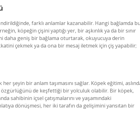
ü
ndirildiğinde, farklı anlamlar kazanabilir. Hangi bağlamda b
neğin, köpeğin çişini yaptığı yer, bir aşkınlık ya da bir sınır
ylemi daha geniş bir bağlama oturtarak, okuyucuya derin
katini çekmek ya da ona bir mesaj iletmek için çiş yapabilir;
her şeyin bir anlam taşımasını sağlar. Köpek eğitimi, aslınd
ve özgürlüğünü de keşfettiği bir yolculuk olabilir. Bir köpek,
anda sahibinin içsel çatışmalarını ve yaşamındaki
anlatıya dönüşmesi, her iki tarafın da gelişimini yansıtan bir