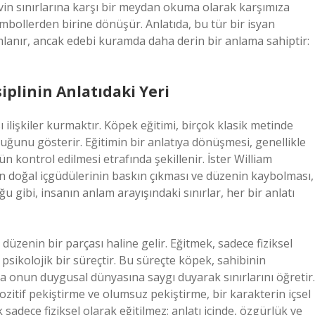
 evin sınırlarına karşı bir meydan okuma olarak karşımıza
embollerden birine dönüşür. Anlatıda, bu tür bir isyan
mlanır, ancak edebi kuramda daha derin bir anlama sahiptir:
siplinin Anlatıdaki Yeri
 ilişkiler kurmaktır. Köpek eğitimi, birçok klasik metinde
uğunu gösterir. Eğitimin bir anlatıya dönüşmesi, genellikle
 kontrol edilmesi etrafında şekillenir. İster William
nın doğal içgüdülerinin baskın çıkması ve düzenin kaybolması,
u gibi, insanın anlam arayışındaki sınırlar, her bir anlatı
düzenin bir parçası haline gelir. Eğitmek, sadece fiziksel
 psikolojik bir süreçtir. Bu süreçte köpek, sahibinin
 onun duygusal dünyasına saygı duyarak sınırlarını öğretir.
: Pozitif pekiştirme ve olumsuz pekiştirme, bir karakterin içsel
dece fiziksel olarak eğitilmez; anlatı içinde, özgürlük ve