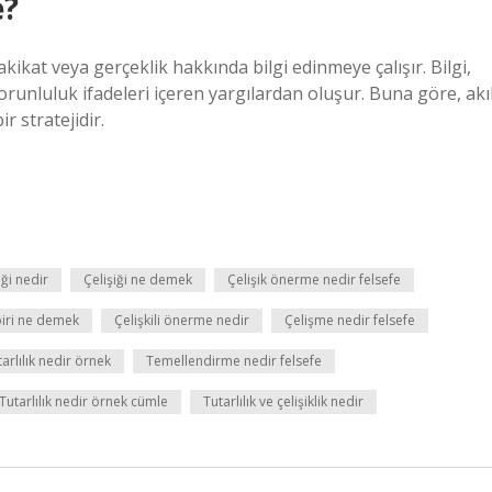
e?
kikat veya gerçeklik hakkında bilgi edinmeye çalışır. Bilgi,
zorunluluk ifadeleri içeren yargılardan oluşur. Buna göre, akı
r stratejidir.
ği nedir
Çelişiği ne demek
Çelişik önerme nedir felsefe
 biri ne demek
Çelişkili önerme nedir
Çelişme nedir felsefe
arlılık nedir örnek
Temellendirme nedir felsefe
Tutarlılık nedir örnek cümle
Tutarlılık ve çelişiklik nedir