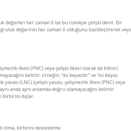
k değerleri her zaman 0 ise bu cümleye çelişki denir. Bir
doğruluk değerinin her zaman 0 olduğunu basitleştirerek vey
şmezlik ilkesi (PNC) veya çelişki ilkesi olarak da bilinir)
mayacağını belirtir; örneğin, “ev beyazdır” ve “ev beyaz
lik yasası (LNC) (çelişki yasası, çelişmezlik ilkesi (PNC) veya
rin aynı anda aynı anlamda doğru olamayacağını belirtir;
 birbirini dışlar.
t olma, birbirini destekleme.