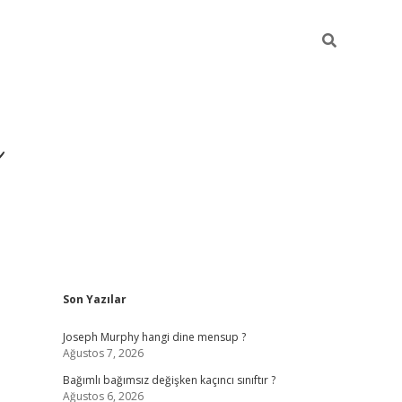
ı
Sidebar
Son Yazılar
betexper
Joseph Murphy hangi dine mensup ?
Ağustos 7, 2026
Bağımlı bağımsız değişken kaçıncı sınıftır ?
Ağustos 6, 2026