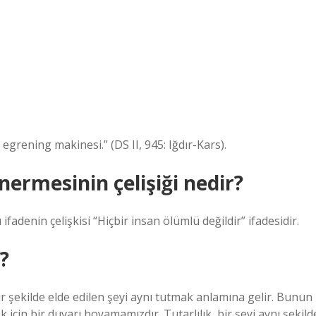
grening makinesi.” (DS II, 945: Iğdır-Kars).
ermesinin çelişiği nedir?
fadenin çelişkisi “Hiçbir insan ölümlü değildir” ifadesidir.
?
 bir şekilde elde edilen şeyi aynı tutmak anlamına gelir. Bunun
için bir duvarı boyamamızdır. Tutarlılık, bir şeyi aynı şekild