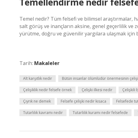
Temellendirme nedir felsef
Temel nedir? Tüm felsefi ve bilimsel araştırmalar, ha
salt görüş ve inançların aksine, genel geçerlilik ve 
yürütme, doğru ve güvenilir yargılara ulaşmak için bi
Tarih:
Makaleler
Alt karşıtlık nedir
Bütün insanlar ölümlüdür önermesinin çelişi
Çelişiklik nedir felsefe örnek
Çelişki ilkesi nedir
Çelişkili
Çıyrık ne demek
Felsefe çelişki nedir kısaca
Felsefede tut
Tutarlılık kavramı nedir
Tutarlılık kuramı nedir felsefede