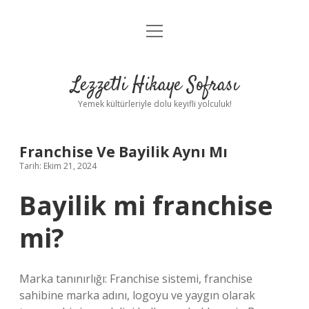
menüyü
Anasayfa
aç
Gizlilik Politikası
Lezzetli Hikaye Sofrası
Yasal Uyarı
Yemek kültürleriyle dolu keyifli yolculuk!
Hakkımızda
Franchise Ve Bayilik Aynı Mı
Tarih: Ekim 21, 2024
Bayilik mi franchise
mi?
Marka tanınırlığı: Franchise sistemi, franchise
sahibine marka adını, logoyu ve yaygın olarak