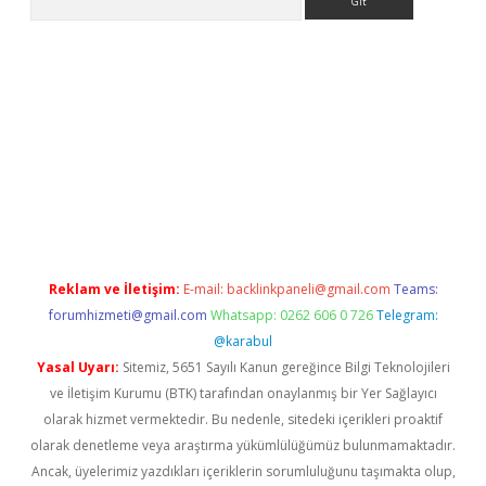
exper
betexpergir.net
Reklam ve İletişim:
E-mail:
backlinkpaneli@gmail.com
Teams:
forumhizmeti@gmail.com
Whatsapp: 0262 606 0 726
Telegram:
@karabul
Yasal Uyarı:
Sitemiz, 5651 Sayılı Kanun gereğince Bilgi Teknolojileri
ve İletişim Kurumu (BTK) tarafından onaylanmış bir Yer Sağlayıcı
olarak hizmet vermektedir. Bu nedenle, sitedeki içerikleri proaktif
olarak denetleme veya araştırma yükümlülüğümüz bulunmamaktadır.
Ancak, üyelerimiz yazdıkları içeriklerin sorumluluğunu taşımakta olup,