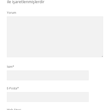
ile işaretlenmişlerdir
Yorum
İsim*
E-Posta*
Web Sitesi