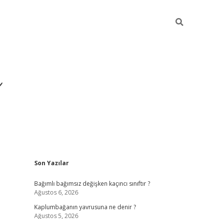
ı
Sidebar
Son Yazılar
betexper
betexpergir.net
Bağımlı bağımsız değişken kaçıncı sınıftır ?
Ağustos 6, 2026
Kaplumbağanın yavrusuna ne denir ?
Ağustos 5, 2026