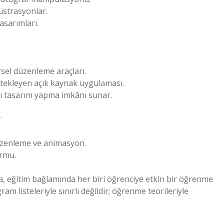
lüstrasyonlar.
tasarımları.
rsel düzenleme araçları.
estekleyen açık kaynak uygulaması.
zlı tasarım yapma imkânı sunar.
r
üzenleme ve animasyon.
ormu.
 da, eğitim bağlamında her biri öğrenciye etkin bir öğrenme
m listeleriyle sınırlı değildir; öğrenme teorileriyle