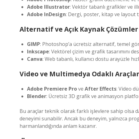
Adobe Illustrator
: Vektör tabanlı grafikler ve il
Adobe InDesign
: Dergi, poster, kitap ve layout 
Alternatif ve Açık Kaynak Çözümler
GIMP
: Photoshop’a ücretsiz alternatif, temel gö
Inkscape
: Vektörel çizim ve grafik tasarımını d
Canva
: Web tabanlı, kullanıcı dostu arayüzle hı
Video ve Multimedya Odaklı Araçla
Adobe Premiere Pro
ve
After Effects
: Video d
Blender
: Ücretsiz 3D grafik ve animasyon platf
Bu araçlar teknik olarak farklı işlevlere sahip olsa
deneyimi sunabilir. Ancak bu deneyim, yalnızca progra
harmanlandığında anlam kazanır.