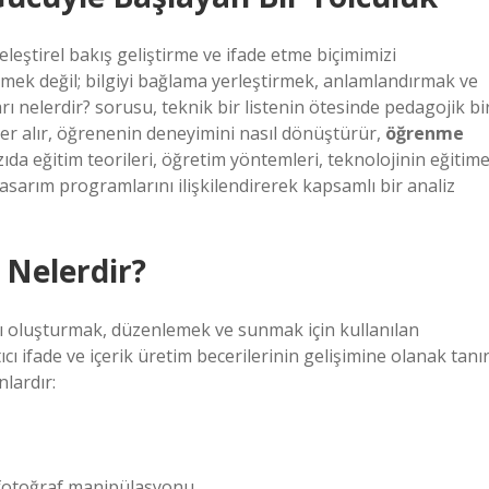
leştirel bakış geliştirme ve ifade etme biçimimizi
inmek değil; bilgiyi bağlama yerleştirmek, anlamlandırmak ve
rı nelerdir? sorusu, teknik bir listenin ötesinde pedagojik bi
yer alır, öğrenenin deneyimini nasıl dönüştürür,
öğrenme
zıda eğitim teorileri, öğretim yöntemleri, teknolojinin eğitim
tasarım programlarını ilişkilendirerek kapsamlı bir analiz
 Nelerdir?
ını oluşturmak, düzenlemek ve sunmak için kullanılan
ı ifade ve içerik üretim becerilerinin gelişimine olanak tanır
nlardır:
 fotoğraf manipülasyonu.