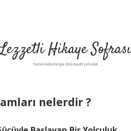
Lezzetli Hikaye Sofras
Yemek kültürleriyle dolu keyifli yolculuk!
amları nelerdir ?
cüyle Başlayan Bir Yolculuk