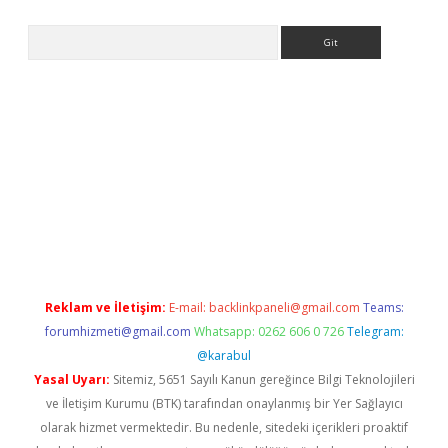
Arama
texper
betexpergir.net
Reklam ve İletişim:
E-mail:
backlinkpaneli@gmail.com
Teams:
forumhizmeti@gmail.com
Whatsapp: 0262 606 0 726
Telegram:
@karabul
Yasal Uyarı:
Sitemiz, 5651 Sayılı Kanun gereğince Bilgi Teknolojileri
ve İletişim Kurumu (BTK) tarafından onaylanmış bir Yer Sağlayıcı
olarak hizmet vermektedir. Bu nedenle, sitedeki içerikleri proaktif