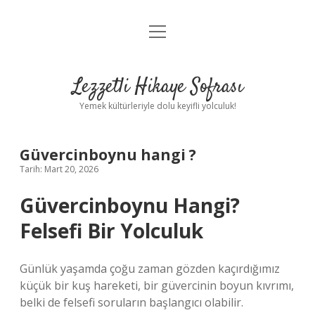
menüyü
Anasayfa
aç
Gizlilik Politikası
Lezzetli Hikaye Sofrası
Yasal Uyarı
Yemek kültürleriyle dolu keyifli yolculuk!
Hakkımızda
Güvercinboynu hangi ?
Tarih: Mart 20, 2026
Güvercinboynu Hangi?
Felsefi Bir Yolculuk
Günlük yaşamda çoğu zaman gözden kaçırdığımız
küçük bir kuş hareketi, bir güvercinin boyun kıvrımı,
belki de felsefi soruların başlangıcı olabilir.